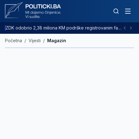
ZDK odobrio 2,38 miliona KM podrške registrovanim farmama goveda
Početna
/
Vijesti
/
Magazin