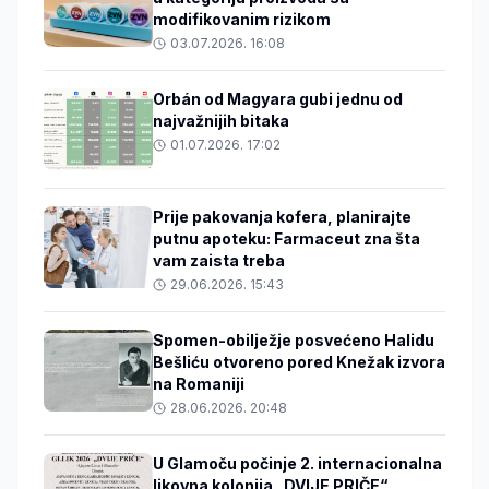
modifikovanim rizikom
03.07.2026. 16:08
Orbán od Magyara gubi jednu od
najvažnijih bitaka
01.07.2026. 17:02
Prije pakovanja kofera, planirajte
putnu apoteku: Farmaceut zna šta
vam zaista treba
29.06.2026. 15:43
Spomen-obilježje posvećeno Halidu
Bešliću otvoreno pored Knežak izvora
na Romaniji
28.06.2026. 20:48
U Glamoču počinje 2. internacionalna
likovna kolonija „DVIJE PRIČE“