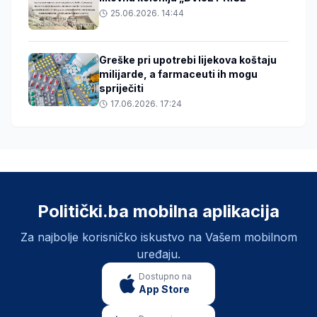
25.06.2026. 14:44
Greške pri upotrebi lijekova koštaju
milijarde, a farmaceuti ih mogu
spriječiti
17.06.2026. 17:24
Politički.ba mobilna aplikacija
Za najbolje korisničko iskustvo na Vašem mobilnom
uređaju.
Dostupno na
App Store