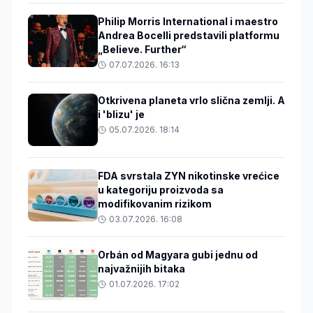
Philip Morris International i maestro
Andrea Bocelli predstavili platformu
„Believe. Further“
07.07.2026. 16:13
Otkrivena planeta vrlo slična zemlji. A
i 'blizu' je
05.07.2026. 18:14
FDA svrstala ZYN nikotinske vrećice
u kategoriju proizvoda sa
modifikovanim rizikom
03.07.2026. 16:08
Orbán od Magyara gubi jednu od
najvažnijih bitaka
01.07.2026. 17:02