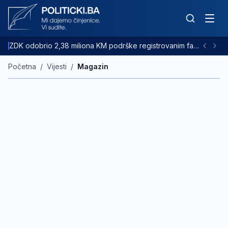
ZDK odobrio 2,38 miliona KM podrške registrovanim farmama goveda
Početna
/
Vijesti
/
Magazin