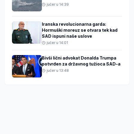
jučer u 14:39
Iranska revolucionarna garda:
Hormuški moreuz se otvara tek kad
SAD ispuni naše uslove
jučer u 14:01
Bivši lični advokat Donalda Trumpa
potvrđen za državnog tužioca SAD-a
jučer u 13:48