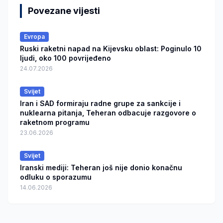
Povezane vijesti
Evropa
Ruski raketni napad na Kijevsku oblast: Poginulo 10
ljudi, oko 100 povrijeđeno
24.07.2026
Svijet
Iran i SAD formiraju radne grupe za sankcije i
nuklearna pitanja, Teheran odbacuje razgovore o
raketnom programu
23.06.2026
Svijet
Iranski mediji: Teheran još nije donio konačnu
odluku o sporazumu
14.06.2026