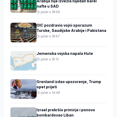
Arabija nije izvezla nijedan barel
nafte u SAD
jučer u 18:00
OIC pozdravio vojni sporazum
Turske, Saudijske Arabije i Pakistana
jučer u 16:57
Jemenska vojska napala Hute
jučer u 15:12
Grenland izdao upozorenje, Trump
opet prijeti
jučer u 14:49
Izrael prekršio primirje i ponovo
bombardovao Liban