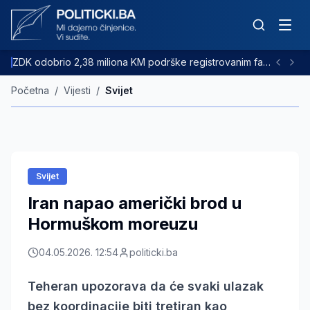
ZDK odobrio 2,38 miliona KM podrške registrovanim farmama goveda
Početna
/
Vijesti
/
Svijet
Svijet
Iran napao američki brod u
Hormuškom moreuzu
04.05.2026. 12:54
politicki.ba
Teheran upozorava da će svaki ulazak
bez koordinacije biti tretiran kao