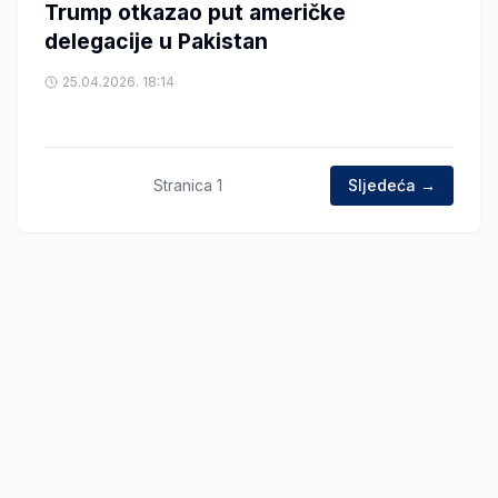
Trump otkazao put američke
delegacije u Pakistan
25.04.2026. 18:14
Stranica
1
Sljedeća →