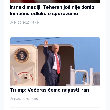
Iranski mediji: Teheran još nije donio
konačnu odluku o sporazumu
14.06.2026. 15:49
Trump: Večeras ćemo napasti Iran
11.06.2026. 14:50