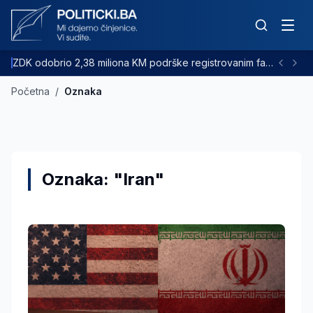
ZDK odobrio 2,38 miliona KM podrške registrovanim farmama goveda
Početna
/
Oznaka
Oznaka: "Iran"