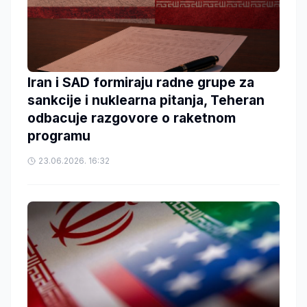
Iran i SAD formiraju radne grupe za
sankcije i nuklearna pitanja, Teheran
odbacuje razgovore o raketnom
programu
23.06.2026. 16:32