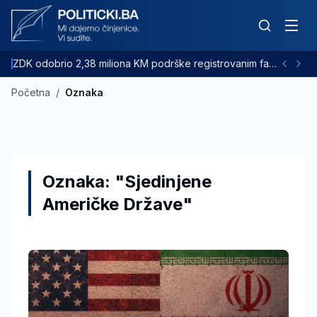
ZDK odobrio 2,38 miliona KM podrške registrovanim farmama goveda
Početna
/
Oznaka
Oznaka: "Sjedinjene
Američke Države"