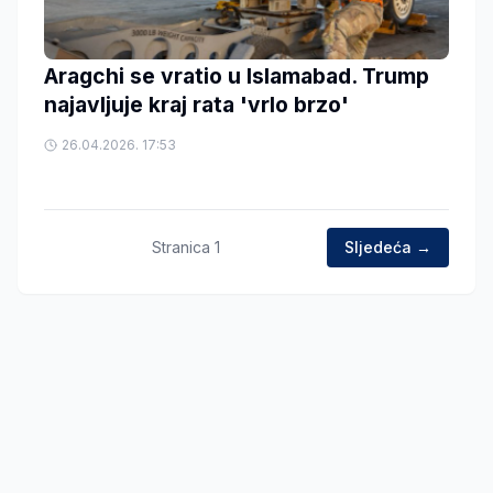
Aragchi se vratio u Islamabad. Trump
najavljuje kraj rata 'vrlo brzo'
26.04.2026. 17:53
Stranica
1
Sljedeća →