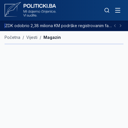
ZDK odobrio 2,38 miliona KM podrške registrovanim farmama goveda
Početna
/
Vijesti
/
Magazin