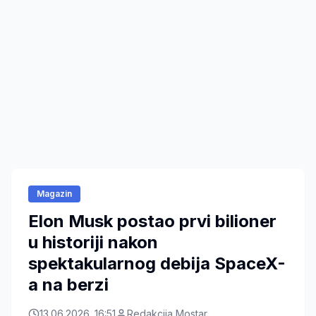
Magazin
Elon Musk postao prvi bilioner
u historiji nakon
spektakularnog debija SpaceX-
a na berzi
13.06.2026. 16:51
Redakcija Mostar