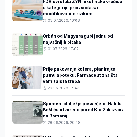
FDA svrstala ZYN nikotinske vrećice
u kategoriju proizvoda sa
modifikovanim rizikom
03.07.2026. 16:08
Orbán od Magyara gubi jednu od
najvažnijih bitaka
01.07.2026. 17:02
Prije pakovanja kofera, planirajte
putnu apoteku: Farmaceut zna šta
vam zaista treba
29.06.2026. 15:43
Spomen-obilježje posvećeno Halidu
Bešliću otvoreno pored Knežak izvora
na Romaniji
28.06.2026. 20:48