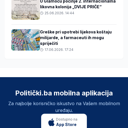
U Glamoču počinje 2. internacionalna
likovna kolonija „DVIJE PRIČE“
25.06.2026. 14:44
Greške pri upotrebi lijekova koštaju
milijarde, a farmaceuti ih mogu
spriječiti
17.06.2026. 17:24
Politički.ba mobilna aplikacija
Za najbolje korisničko iskustvo na Vašem mobilnom
uređaju.
Dostupno na
App Store