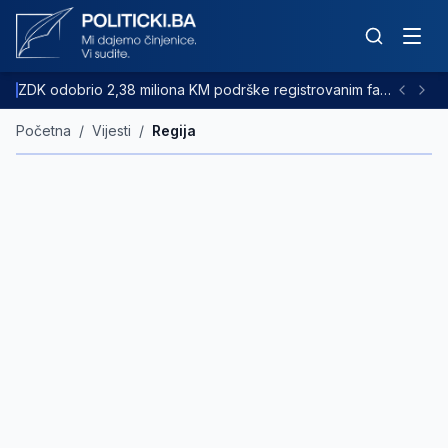
ZDK odobrio 2,38 miliona KM podrške registrovanim farmama goveda
Početna
/
Vijesti
/
Regija