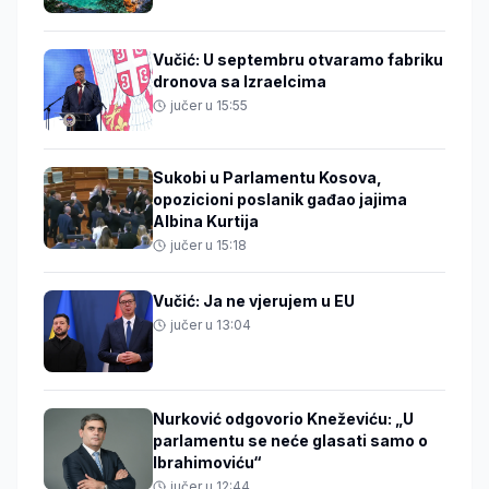
Vučić: U septembru otvaramo fabriku
dronova sa Izraelcima
jučer u 15:55
Sukobi u Parlamentu Kosova,
opozicioni poslanik gađao jajima
Albina Kurtija
jučer u 15:18
Vučić: Ja ne vjerujem u EU
jučer u 13:04
Nurković odgovorio Kneževiću: „U
parlamentu se neće glasati samo o
Ibrahimoviću“
jučer u 12:44