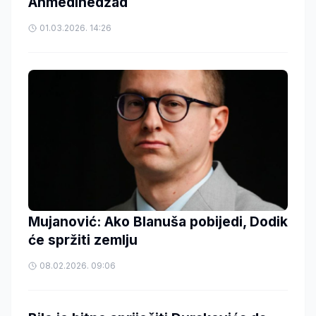
Ahmedinedžad
01.03.2026. 14:26
Mujanović: Ako Blanuša pobijedi, Dodik
će spržiti zemlju
08.02.2026. 09:06