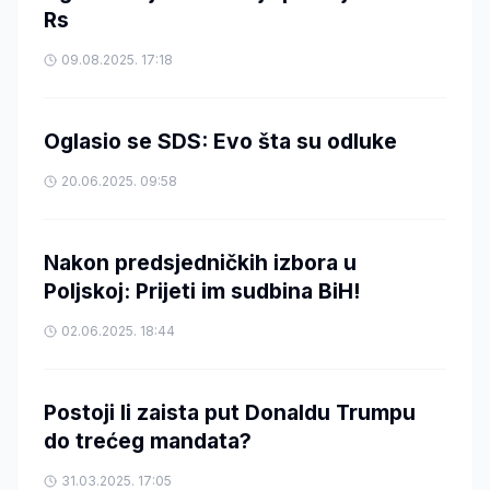
Rs
09.08.2025. 17:18
Oglasio se SDS: Evo šta su odluke
20.06.2025. 09:58
Nakon predsjedničkih izbora u
Poljskoj: Prijeti im sudbina BiH!
02.06.2025. 18:44
Postoji li zaista put Donaldu Trumpu
do trećeg mandata?
31.03.2025. 17:05