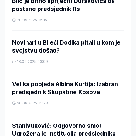
Bilo je bitno spriječiti Durakovića da
postane predsjednik Rs
20.09.2025. 15:15
Novinari u Bileći Dodika pitali u kom je
svojstvu došao?
18.09.2025. 13:09
Velika pobjeda Albina Kurtija: Izabran
predsjednik Skupštine Kosova
26.08.2025. 15:28
Stanivuković: Odgovorno smo!
Ugrožena je institucija predsjednika