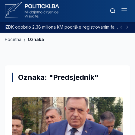
ZDK odobrio 2,38 miliona KM podrške registrovanim farmama goveda
Početna
/
Oznaka
Oznaka: "Predsjednik"