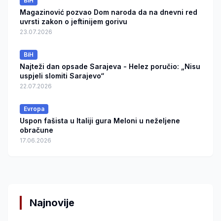
BiH
Magazinović pozvao Dom naroda da na dnevni red
uvrsti zakon o jeftinijem gorivu
23.07.2026
BiH
Najteži dan opsade Sarajeva - Helez poručio: „Nisu
uspjeli slomiti Sarajevo“
22.07.2026
Evropa
Uspon fašista u Italiji gura Meloni u neželjene
obračune
17.06.2026
Najnovije