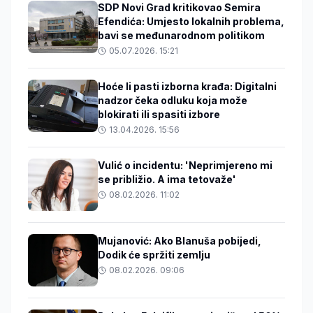
SDP Novi Grad kritikovao Semira
Efendića: Umjesto lokalnih problema,
bavi se međunarodnom politikom
05.07.2026. 15:21
Hoće li pasti izborna krađa: Digitalni
nadzor čeka odluku koja može
blokirati ili spasiti izbore
13.04.2026. 15:56
Vulić o incidentu: 'Neprimjereno mi
se približio. A ima tetovaže'
08.02.2026. 11:02
Mujanović: Ako Blanuša pobijedi,
Dodik će spržiti zemlju
08.02.2026. 09:06