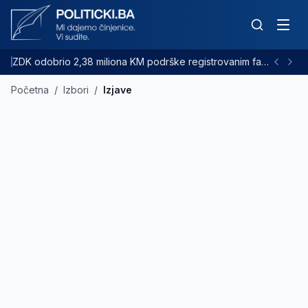
ZDK odobrio 2,38 miliona KM podrške registrovanim farmama goveda
Početna
/
Izbori
/
Izjave