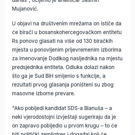
danas", ocijenio je analitičar Jasmin
Mujanović.
U objavi na društvenim mrežama on ističe da
će birači u bosanskohercegovačkom entitetu
Rs ponovo glasati na više od 130 biračkih
mjesta u ponovljenim prijevremenim izborima
za imenovanje Dodikog nasljednika na mjestu
predsjednika entiteta. Odluka dolazi nakon
što ga je Sud BiH smijenio s funkcije, a
rezultati prvog glasanja poništeni su zbog
masovne izborne prevare.
"Ako pobijedi kandidat SDS-a Blanuša – a
neki vjerodostojni izvještaji sugeriraju da je
on zapravo pobijedio u prvom krugu – to će
biti politički zemljotres i događaj koji će