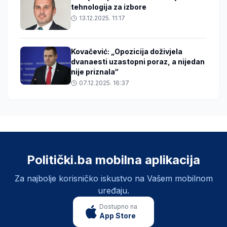
tehnologija za izbore
13.12.2025. 11:17
Kovačević: „Opozicija doživjela
dvanaesti uzastopni poraz, a nijedan
nije priznala“
07.12.2025. 16:37
Politički.ba mobilna aplikacija
Za najbolje korisničko iskustvo na Vašem mobilnom
uređaju.
Dostupno na
App Store