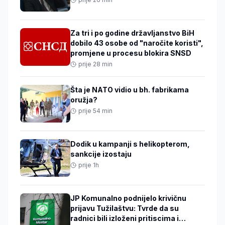
Za tri i po godine državljanstvo BiH
dobilo 43 osobe od "naročite koristi",
promjene u procesu blokira SNSD
prije 28 min
Šta je NATO vidio u bh. fabrikama
oružja?
prije 54 min
Dodik u kampanji s helikopterom,
sankcije izostaju
prije 1h
JP Komunalno podnijelo krivičnu
prijavu Tužilaštvu: Tvrde da su
radnici bili izloženi pritiscima i