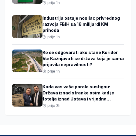
manipulacijama
prije 1h
Industrija ostaje nosilac privrednog
razvoja FBiH sa 18 milijardi KM
prihoda
prije 1h
Ko će odgovarati ako stane Koridor
Vc: Kažnjava li se država koja je sama
prijavila nepravilnosti?
prije 1h
Kada vas vaše parole sustignu:
Država iznad stranke osim kad je
fotelja iznad Ustava i vrijedna
isporuka SNSD-u
prije 2h