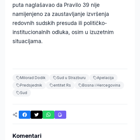
puta naglašavao da Pravilo 39 nije
namijenjeno za zaustavljanje izvršenja
redovnih sudskih presuda ili političko-
institucionalnih odluka, osim u izuzetnim
situacijama.
Milorad Dodik
Sud u Strazburu
Apelacija
Predsjednik
entitet Rs
Bosna i Hercegovina
Sud
Komentari