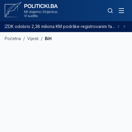
ZDK odobrio 2,38 miliona KM podrške registrovanim farmama goveda
Početna
/
Vijesti
/
BiH