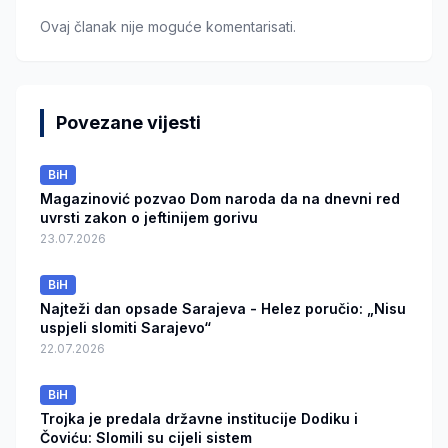
Ovaj članak nije moguće komentarisati.
Povezane vijesti
BiH
Magazinović pozvao Dom naroda da na dnevni red
uvrsti zakon o jeftinijem gorivu
23.07.2026
BiH
Najteži dan opsade Sarajeva - Helez poručio: „Nisu
uspjeli slomiti Sarajevo“
22.07.2026
BiH
Trojka je predala državne institucije Dodiku i
Čoviću: Slomili su cijeli sistem