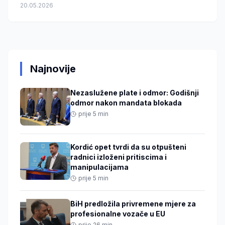
20.05.2026
Najnovije
Nezaslužene plate i odmor: Godišnji
odmor nakon mandata blokada
prije 5 min
Kordić opet tvrdi da su otpušteni
radnici izloženi pritiscima i
manipulacijama
prije 5 min
BiH predložila privremene mjere za
profesionalne vozače u EU
prije 26 min