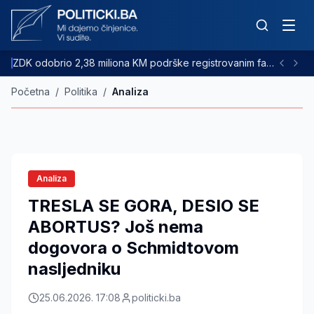
ZDK odobrio 2,38 miliona KM podrške registrovanim farmama goveda
Početna
/
Politika
/
Analiza
Analiza
TRESLA SE GORA, DESIO SE
ABORTUS? Još nema
dogovora o Schmidtovom
nasljedniku
25.06.2026. 17:08
politicki.ba