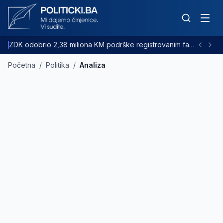
ZDK odobrio 2,38 miliona KM podrške registrovanim farmama goveda
Početna
/
Politika
/
Analiza