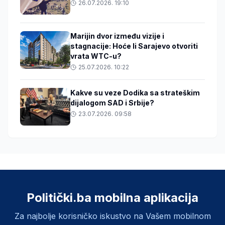
26.07.2026. 19:10
Marijin dvor između vizije i
stagnacije: Hoće li Sarajevo otvoriti
vrata WTC-u?
25.07.2026. 10:22
Kakve su veze Dodika sa strateškim
dijalogom SAD i Srbije?
23.07.2026. 09:58
Politički.ba mobilna aplikacija
Za najbolje korisničko iskustvo na Vašem mobilnom