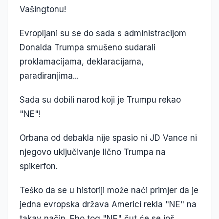
Vašingtonu!
Evropljani su se do sada s administracijom
Donalda Trumpa smušeno sudarali
proklamacijama, deklaracijama,
paradiranjima...
Sada su dobili narod koji je Trumpu rekao
"NE"!
Orbana od debakla nije spasio ni JD Vance ni
njegovo uključivanje lično Trumpa na
spikerfon.
Teško da se u historiji može naći primjer da je
jedna evropska država Americi rekla "NE" na
takav način. Eho tog "NE" čut će se još