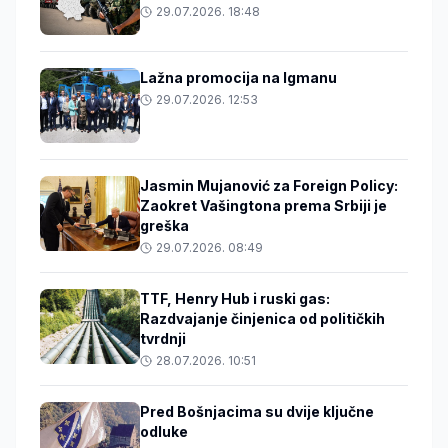
29.07.2026. 18:48
Lažna promocija na Igmanu
29.07.2026. 12:53
Jasmin Mujanović za Foreign Policy:
Zaokret Vašingtona prema Srbiji je
greška
29.07.2026. 08:49
TTF, Henry Hub i ruski gas:
Razdvajanje činjenica od političkih
tvrdnji
28.07.2026. 10:51
Pred Bošnjacima su dvije ključne
odluke