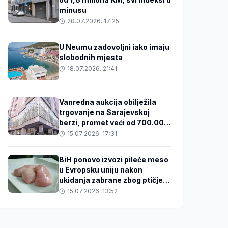
minusu
20.07.2026. 17:25
U Neumu zadovoljni iako imaju
slobodnih mjesta
18.07.2026. 21:41
Vanredna aukcija obilježila
trgovanje na Sarajevskoj
berzi, promet veći od 700.000
KM
15.07.2026. 17:31
BiH ponovo izvozi pileće meso
u Evropsku uniju nakon
ukidanja zabrane zbog ptičjeg
gripa
15.07.2026. 13:52