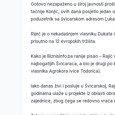
Gotovo nezapaženo u široj javnosti prošl
tačnije Konjic, ovih dana posjetio jedan o
poduzetnik sa švicarskom adresom Luka 
Riječ je o nekadašnjem vlasniku Dukata i
prisutno na 12 evropskih tržišta.
Kako je BiznisInfo.ba ranije pisao – Raj
najbogatijih Švicaraca, a bio je drugi p
vlasnika Agrokora Ivice Todorića).
Iako danas živi i posluje u Švicarskoj, Ra
godinama ulaže u projekte iz oblasti obr
zajednice, zbog čega se redovno vraća u