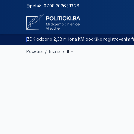
petak
,
07.08.2026
13:26
ZDK odobrio 2,38 miliona KM podrške registrovanim
Početna
/
Biznis
/
BiH