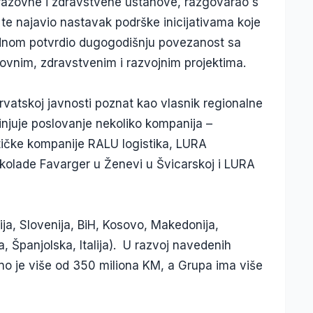
razovne i zdravstvene ustanove, razgovarao s
te najavio nastavak podrške inicijativama koje
 jednom potvrdio dugogodišnju povezanost sa
vnim, zdravstvenim i razvojnim projektima.
vatskoj javnosti poznat kao vlasnik regionalne
njuje poslovanje nekoliko kompanija –
ičke kompanije RALU logistika, LURA
kolade Favarger u Ženevi u Švicarskoj i LURA
bija, Slovenija, BiH, Kosovo, Makedonija,
, Španjolska, Italija). U razvoj navedenih
o je više od 350 miliona KM, a Grupa ima više