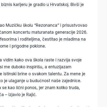
biznis karijeru je gradio u Hrvatskoj. Bivši je
šao Muzičku školu “Rezonanca” i prisustvovao
ečanom koncertu maturanata generacije 2026.
sorima i roditeljima, čestitao je mladima na
lome i prigodne poklone.
vidim kako ova škola raste i razvija svoje
esi me duboko inspirišu, a entuzijazam
 istinski brine o svakom talentu. Za mene je
to je ulaganje u budućnost naše zajednice.
 se kao lični ponos, jer znam koliko truda,
a – izjavio je Rajić.