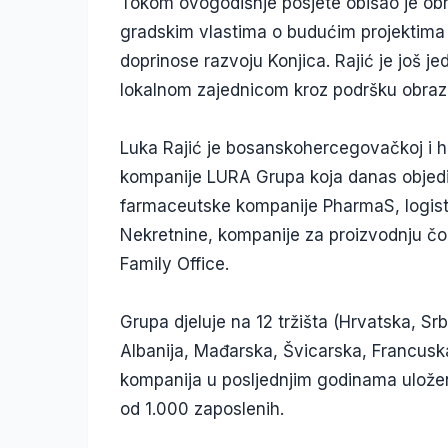
Tokom ovogodišnje posjete obišao je ob
gradskim vlastima o budućim projektima 
doprinose razvoju Konjica. Rajić je još
lokalnom zajednicom kroz podršku obrazo
Luka Rajić je bosanskohercegovačkoj i hr
kompanije LURA Grupa koja danas objedi
farmaceutske kompanije PharmaS, logist
Nekretnine, kompanije za proizvodnju čo
Family Office.
Grupa djeluje na 12 tržišta (Hrvatska, Sr
Albanija, Mađarska, Švicarska, Francuska
kompanija u posljednjim godinama uložen
od 1.000 zaposlenih.