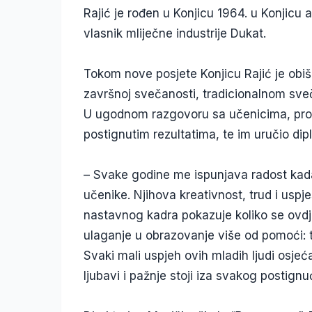
Rajić je rođen u Konjicu 1964. u Konjicu a 
vlasnik mliječne industrije Dukat.
Tokom nove posjete Konjicu Rajić je obi
završnoj svečanosti, tradicionalnom sv
U ugodnom razgovoru sa učenicima, profe
postignutim rezultatima, te im uručio dip
– Svake godine me ispunjava radost kada 
učenike. Njihova kreativnost, trud i uspj
nastavnog kadra pokazuje koliko se ovdje
ulaganje u obrazovanje više od pomoći: 
Svaki mali uspjeh ovih mladih ljudi osjeća
ljubavi i pažnje stoji iza svakog postignuć