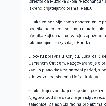
Direktorica Muzičke škole “Rezonanca”, B
iskreno prijateljstvo prema Rajiću.
– Luka za nas nije samo donator, on je pra
podrška ne ogleda se samo u materijalno
učenika koji danas ostvaruju zapažene 
takmičenjima – izjavila je Handžo.
U okviru boravka u Konjicu, Luka Rajić s
Osmanom Ćatićem. Razgovarano je o proj
kao i o planovima za naredni period, s
zdravstvenog sistema i infrastrukture.
– Luka Rajić već dugi niz godina pokaz
Njegova podrška ostavila je vidljive rezu
zajednice. Zajednički rad na projektima k