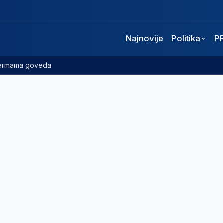
Najnovije
Politika
P
 farmama goveda