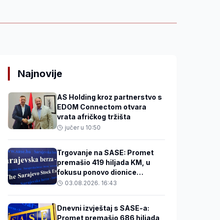
Najnovije
AS Holding kroz partnerstvo s
EDOM Connectom otvara
vrata afričkog tržišta
jučer u 10:50
Trgovanje na SASE: Promet
premašio 419 hiljada KM, u
fokusu ponovo dionice
Privredne banke Sarajevo
03.08.2026. 16:43
Dnevni izvještaj s SASE-a:
Promet premašio 686 hiljada