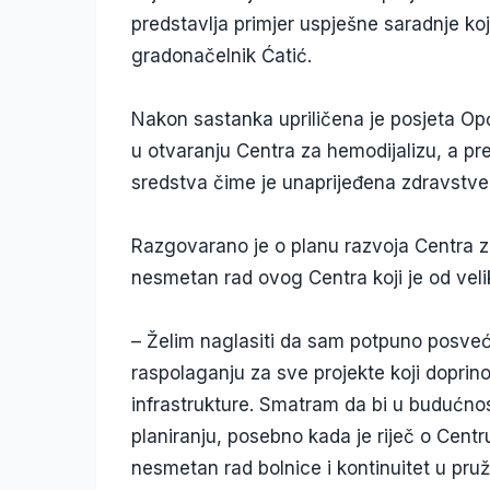
predstavlja primjer uspješne saradnje koj
gradonačelnik Ćatić.
Nakon sastanka upriličena je posjeta Opć
u otvaranju Centra za hemodijalizu, a pr
sredstva čime je unaprijeđena zdravstven
Razgovarano je o planu razvoja Centra z
nesmetan rad ovog Centra koji je od veli
– Želim naglasiti da sam potpuno posve
raspolaganju za sve projekte koji dopri
infrastrukture. Smatram da bi u budućnos
planiranju, posebno kada je riječ o Centr
nesmetan rad bolnice i kontinuitet u pruž