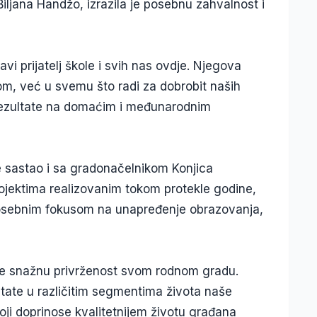
iljana Handžo, izrazila je posebnu zahvalnost i
vi prijatelj škole i svih nas ovdje. Njegova
m, već u svemu što radi za dobrobit naših
rezultate na domaćim i međunarodnim
e sastao i sa gradonačelnikom Konjica
ektima realizovanim tokom protekle godine,
 posebnim fokusom na unapređenje obrazovanja,
uje snažnu privrženost svom rodnom gradu.
ltate u različitim segmentima života naše
oji doprinose kvalitetnijem životu građana