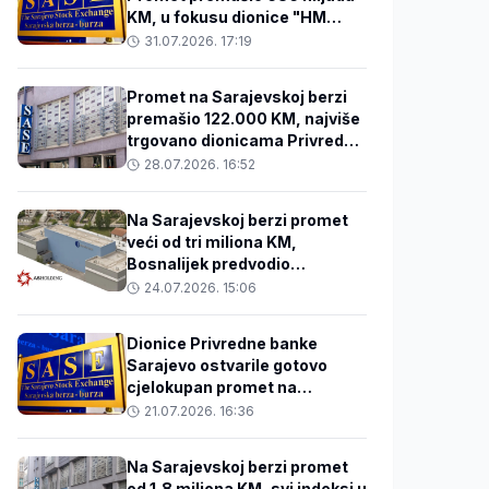
KM, u fokusu dionice "HM
Cementa" i bankarskog
31.07.2026. 17:19
sektora
Promet na Sarajevskoj berzi
premašio 122.000 KM, najviše
trgovano dionicama Privredne
banke Sarajevo
28.07.2026. 16:52
Na Sarajevskoj berzi promet
veći od tri miliona KM,
Bosnalijek predvodio
trgovanje
24.07.2026. 15:06
Dionice Privredne banke
Sarajevo ostvarile gotovo
cjelokupan promet na
Sarajevskoj berzi
21.07.2026. 16:36
Na Sarajevskoj berzi promet
od 1,8 miliona KM, svi indeksi u