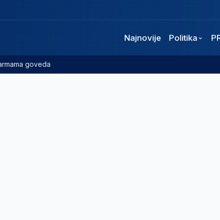
Najnovije
Politika
P
 farmama goveda