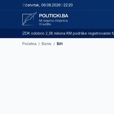
četvrtak
,
06.08.2026
22:20
ZDK odobrio 2,38 miliona KM podrške registrovanim
Početna
/
Biznis
/
BiH