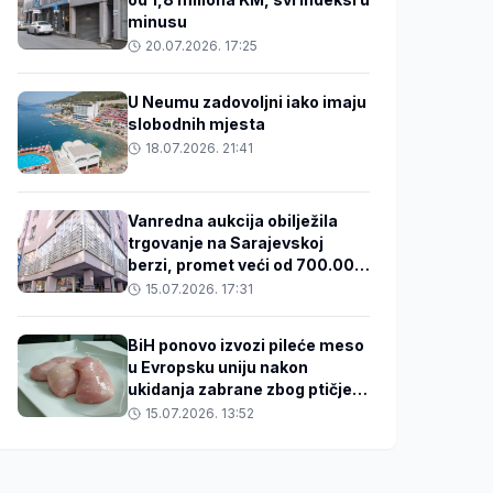
minusu
20.07.2026. 17:25
U Neumu zadovoljni iako imaju
slobodnih mjesta
18.07.2026. 21:41
Vanredna aukcija obilježila
trgovanje na Sarajevskoj
berzi, promet veći od 700.000
KM
15.07.2026. 17:31
BiH ponovo izvozi pileće meso
u Evropsku uniju nakon
ukidanja zabrane zbog ptičjeg
gripa
15.07.2026. 13:52