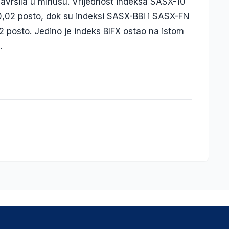
završila u minusu. Vrijednost indeksa SASX-10
0,02 posto, dok su indeksi SASX-BBI i SASX-FN
02 posto. Jedino je indeks BIFX ostao na istom
.