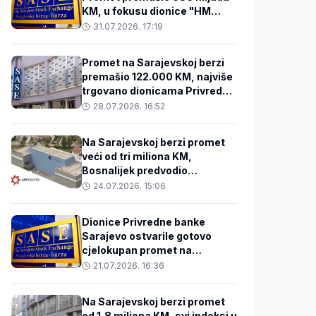
KM, u fokusu dionice "HM
Cementa" i bankarskog
31.07.2026. 17:19
sektora
Promet na Sarajevskoj berzi
premašio 122.000 KM, najviše
trgovano dionicama Privredne
banke Sarajevo
28.07.2026. 16:52
Na Sarajevskoj berzi promet
veći od tri miliona KM,
Bosnalijek predvodio
trgovanje
24.07.2026. 15:06
Dionice Privredne banke
Sarajevo ostvarile gotovo
cjelokupan promet na
Sarajevskoj berzi
21.07.2026. 16:36
Na Sarajevskoj berzi promet
od 1,8 miliona KM, svi indeksi u