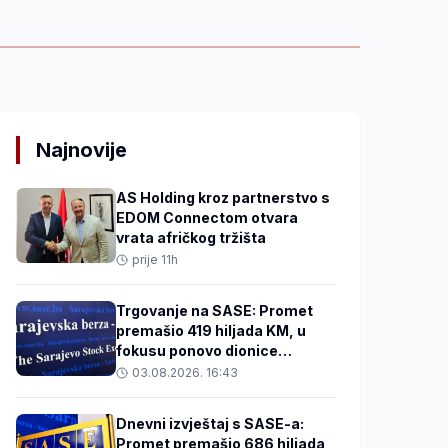
Najnovije
AS Holding kroz partnerstvo s
EDOM Connectom otvara
vrata afričkog tržišta
prije 11h
Trgovanje na SASE: Promet
premašio 419 hiljada KM, u
fokusu ponovo dionice
Privredne banke Sarajevo
03.08.2026. 16:43
Dnevni izvještaj s SASE-a:
Promet premašio 686 hiljada