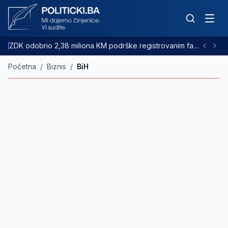
ZDK odobrio 2,38 miliona KM podrške registrovanim farmama goveda
Početna
/
Biznis
/
BiH