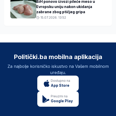
BiH ponovo izvozi pileće meso u
Evropsku uniju nakon ukidanja
zabrane zbog ptičjeg gripa
15.07.2026. 13:52
Politički.ba mobilna aplikacija
Za najbolje korisničko iskustvo na Vašem mobilnom
uređaju.
Dostupno na
App Store
Preuzmi na
Google Play