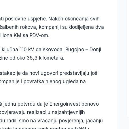
zati poslovne uspjehe. Nakon okončanja svih
žalbenih rokova, kompaniji su dodijeljena dva
miliona KM sa PDV-om.
 ključna 110 kV dalekovoda, Bugojno – Donji
žine od oko 35,3 kilometara.
stakao je da novi ugovori predstavljaju još
ompanije i povratka njenog ugleda na
š jednu potvrdu da je Energoinvest ponovo
 povjeravaju realizaciju najzahtjevnijih
du radili smo na vraćanju povjerenja, jačanju
e koja je ponovo konkurentna na tržištu.