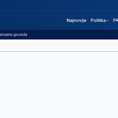
Najnovije
Politika
P
 farmama goveda