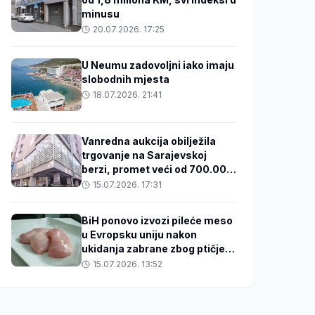
minusu
20.07.2026. 17:25
U Neumu zadovoljni iako imaju
slobodnih mjesta
18.07.2026. 21:41
Vanredna aukcija obilježila
trgovanje na Sarajevskoj
berzi, promet veći od 700.000
KM
15.07.2026. 17:31
BiH ponovo izvozi pileće meso
u Evropsku uniju nakon
ukidanja zabrane zbog ptičjeg
gripa
15.07.2026. 13:52