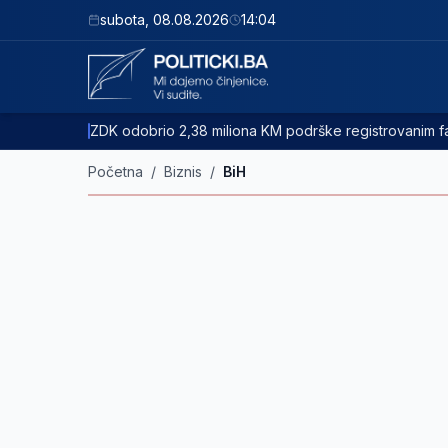
subota
,
08.08.2026
14:04
ZDK odobrio 2,38 miliona KM podrške registrovanim
Početna
/
Biznis
/
BiH