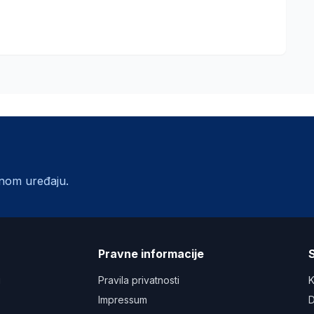
lnom uređaju.
a
Pravne informacije
S
u
Pravila privatnosti
K
Impressum
D