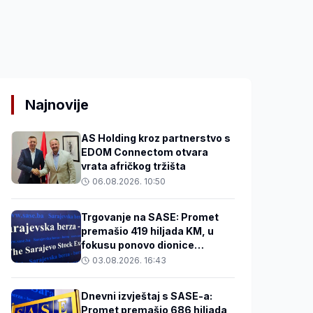
Najnovije
AS Holding kroz partnerstvo s
EDOM Connectom otvara
vrata afričkog tržišta
06.08.2026. 10:50
Trgovanje na SASE: Promet
premašio 419 hiljada KM, u
fokusu ponovo dionice
Privredne banke Sarajevo
03.08.2026. 16:43
Dnevni izvještaj s SASE-a:
Promet premašio 686 hiljada