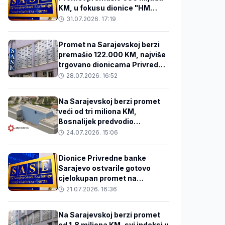
KM, u fokusu dionice "HM
Cementa" i bankarskog
31.07.2026. 17:19
sektora
Promet na Sarajevskoj berzi
premašio 122.000 KM, najviše
trgovano dionicama Privredne
banke Sarajevo
28.07.2026. 16:52
Na Sarajevskoj berzi promet
veći od tri miliona KM,
Bosnalijek predvodio
trgovanje
24.07.2026. 15:06
Dionice Privredne banke
Sarajevo ostvarile gotovo
cjelokupan promet na
Sarajevskoj berzi
21.07.2026. 16:36
Na Sarajevskoj berzi promet
od 1,8 miliona KM, svi indeksi u