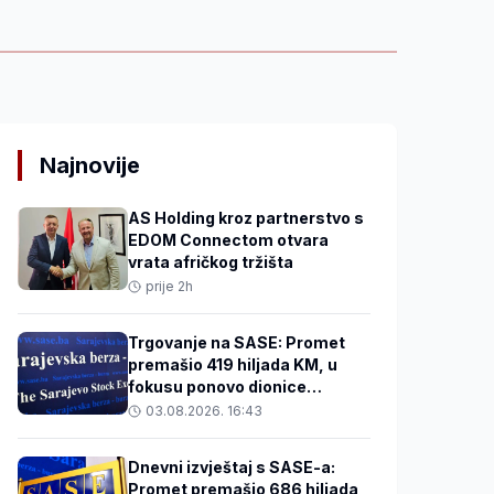
Najnovije
AS Holding kroz partnerstvo s
EDOM Connectom otvara
vrata afričkog tržišta
prije 2h
Trgovanje na SASE: Promet
premašio 419 hiljada KM, u
fokusu ponovo dionice
Privredne banke Sarajevo
03.08.2026. 16:43
Dnevni izvještaj s SASE-a:
Promet premašio 686 hiljada