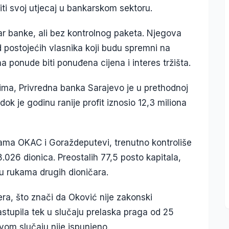
ti svoj utjecaj u bankarskom sektoru.
ar banke, ali bez kontrolnog paketa. Njegova
d postojećih vlasnika koji budu spremni na
a ponude biti ponuđena cijena i interes tržišta.
ima, Privredna banka Sarajevo je u prethodnoj
dok je godinu ranije profit iznosio 12,3 miliona
ma OKAC i Goraždeputevi, trenutno kontroliše
026 dionica. Preostalih 77,5 posto kapitala,
u rukama drugih dioničara.
ra, što znači da Oković nije zakonski
tupila tek u slučaju prelaska praga od 25
vom slučaju nije ispunjeno.