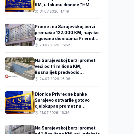
KM, u fokusu dionice "HM
Cementa" i bankarskog
31.07.2026. 17:19
sektora
Promet na Sarajevskoj berzi
premašio 122.000 KM, najviše
trgovano dionicama Privredne
banke Sarajevo
28.07.2026. 16:52
Na Sarajevskoj berzi promet
veći od tri miliona KM,
Bosnalijek predvodio
trgovanje
24.07.2026. 15:06
Dionice Privredne banke
Sarajevo ostvarile gotovo
cjelokupan promet na
Sarajevskoj berzi
21.07.2026. 16:36
Na Sarajevskoj berzi promet
od 1,8 miliona KM, svi indeksi u