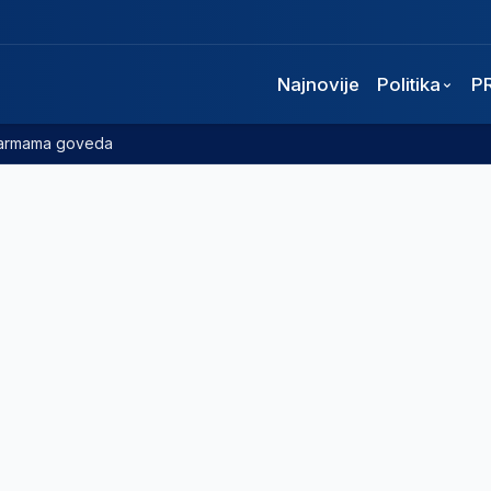
Najnovije
Politika
P
 farmama goveda