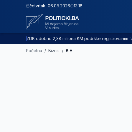
četvrtak
,
06.08.2026
13:18
ZDK odobrio 2,38 miliona KM podrške registrovanim
Početna
/
Biznis
/
BiH