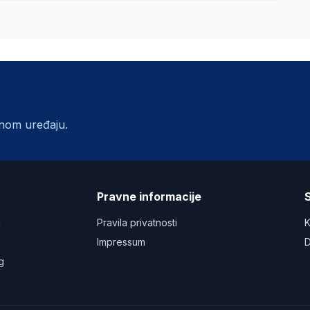
lnom uređaju.
a
Pravne informacije
S
u
Pravila privatnosti
K
Impressum
D
g