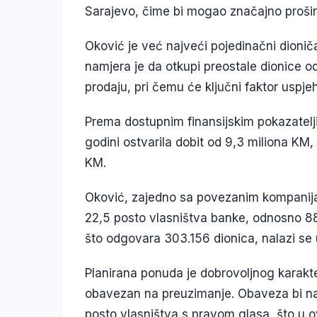
Sarajevo, čime bi mogao značajno proširi
Oković je već najveći pojedinačni dionič
namjera je da otkupi preostale dionice o
prodaju, pri čemu će ključni faktor uspjeh
Prema dostupnim finansijskim pokazatelj
godini ostvarila dobit od 9,3 miliona KM, 
KM.
Oković, zajedno sa povezanim kompanija
22,5 posto vlasništva banke, odnosno 88.
što odgovara 303.156 dionica, nalazi se 
Planirana ponuda je dobrovoljnog karakte
obavezan na preuzimanje. Obaveza bi nas
posto vlasništva s pravom glasa, što u o