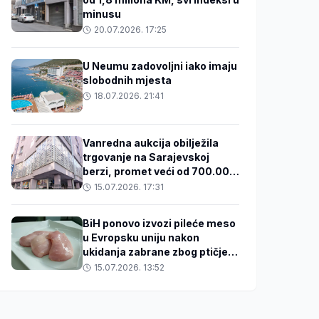
minusu
20.07.2026. 17:25
U Neumu zadovoljni iako imaju
slobodnih mjesta
18.07.2026. 21:41
Vanredna aukcija obilježila
trgovanje na Sarajevskoj
berzi, promet veći od 700.000
KM
15.07.2026. 17:31
BiH ponovo izvozi pileće meso
u Evropsku uniju nakon
ukidanja zabrane zbog ptičjeg
gripa
15.07.2026. 13:52