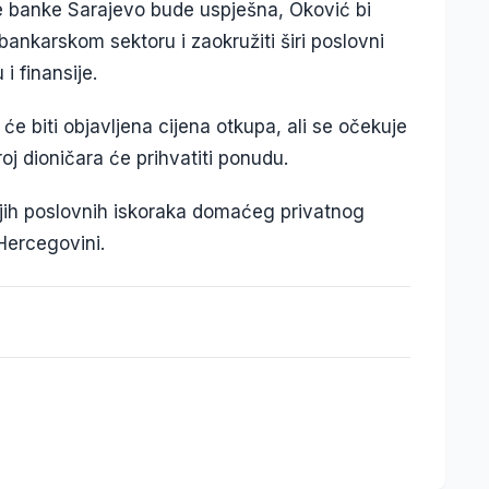
e banke Sarajevo bude uspješna, Oković bi
ankarskom sektoru i zaokružiti širi poslovni
i finansije.
e biti objavljena cijena otkupa, ali se očekuje
roj dioničara će prihvatiti ponudu.
ijih poslovnih iskoraka domaćeg privatnog
Hercegovini.