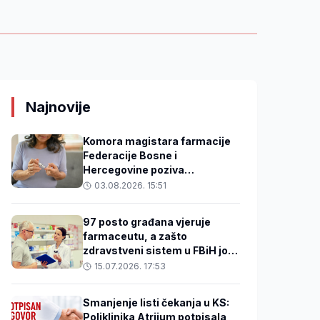
Najnovije
Komora magistara farmacije
Federacije Bosne i
Hercegovine poziva
zdravstvene profesionalce da
03.08.2026. 15:51
se uključe u projekt prevencije
dijabetesa i očuvanja vida
97 posto građana vjeruje
farmaceutu, a zašto
zdravstveni sistem u FBiH još
ne koristi njegovo znanje?
15.07.2026. 17:53
Smanjenje listi čekanja u KS:
Poliklinika Atrijum potpisala