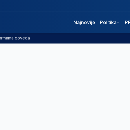
Najnovije
Politika
P
 farmama goveda