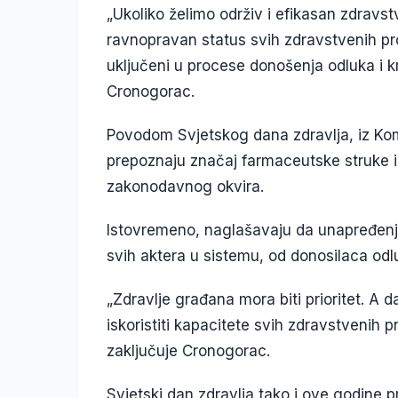
„Ukoliko želimo održiv i efikasan zdravs
ravnopravan status svih zdravstvenih pro
uključeni u procese donošenja odluka i kr
Cronogorac.
Povodom Svjetskog dana zdravlja, iz Kom
prepoznaju značaj farmaceutske struke 
zakonodavnog okvira.
Istovremeno, naglašavaju da unapređenje
svih aktera u sistemu, od donosilaca odl
„Zdravlje građana mora biti prioritet. A d
iskoristiti kapacitete svih zdravstvenih p
zaključuje Cronogorac.
Svjetski dan zdravlja tako i ove godine p