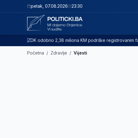
petak
,
07.08.2026
23:30
ZDK odobrio 2,38 miliona KM podrške registrovanim
Početna
/
Zdravlje
/
Vijesti