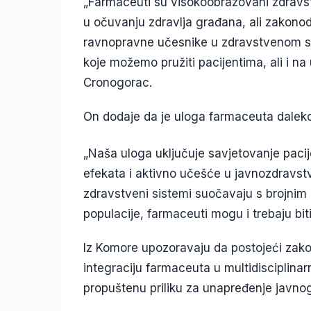
„Farmaceuti su visokoobrazovani zdravst
u očuvanju zdravlja građana, ali zakonod
ravnopravne učesnike u zdravstvenom sis
koje možemo pružiti pacijentima, ali i na
Cronogorac.
On dodaje da je uloga farmaceuta daleko 
„Naša uloga uključuje savjetovanje pacij
efekata i aktivno učešće u javnozdrav
zdravstveni sistemi suočavaju s brojnim 
populacije, farmaceuti mogu i trebaju bit
Iz Komore upozoravaju da postojeći zakon
integraciju farmaceuta u multidisciplina
propuštenu priliku za unapređenje javnog