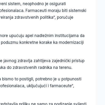
tveni sistem, neophodno je osigurati
fesionalaca. Farmaceuti moraju biti sistemski
eiranja zdravstvenih politika“, poručuje
ore upućuju apel nadležnim institucijama da
i poduzmu konkretne korake ka modernizaciji
 javnog zdravlja zahtijeva zajednički pristup
uka do zdravstvenih radnika na terenu.
a bismo to postigli, potrebno je u potpunosti
rofesionalaca, uključujući i farmaceute“,
redstavlja priliku ne samo za podizanje svijesti