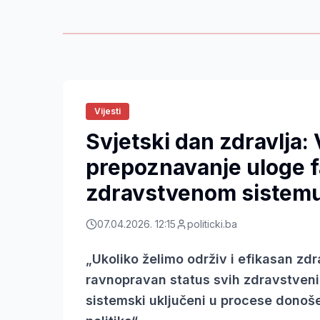
Vijesti
Svjetski dan zdravlja:
prepoznavanje uloge 
zdravstvenom sistem
07.04.2026. 12:15
politicki.ba
„Ukoliko želimo održiv i efikasan zd
ravnopravan status svih zdravstveni
sistemski uključeni u procese donoše