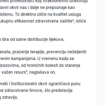
veni profesionalci koji svakodnevno učestvuju
avni okvir nas i dalje ne prepoznaje kao
temu. To direktno utiče na kvalitet usluga
 ukupnu efikasnost zdravstvene zaštite“, ističe
šira od same distribucije lijekova.
enata, praćenje terapije, prevenciju neželjenih
stvenim kampanjama. U vremenu kada se
izazovima, od hroničnih bolesti do starenja
i važan resurs“, naglašava on.
ski i institucionalni okvir ograničava punu
rne zdravstvene timove, što predstavlja
 zdravlja.