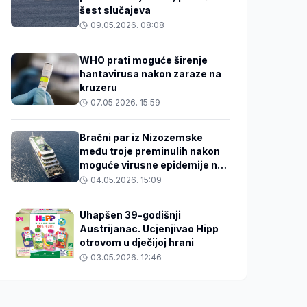
šest slučajeva
09.05.2026. 08:08
WHO prati moguće širenje
hantavirusa nakon zaraze na
kruzeru
07.05.2026. 15:59
Bračni par iz Nizozemske
među troje preminulih nakon
moguće virusne epidemije na
kruzeru
04.05.2026. 15:09
Uhapšen 39-godišnji
Austrijanac. Ucjenjivao Hipp
otrovom u dječijoj hrani
03.05.2026. 12:46