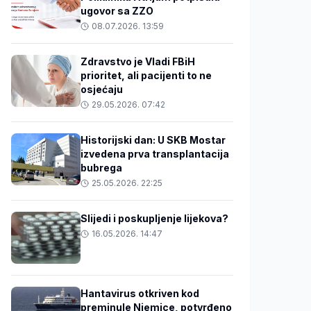
ugovor sa ZZO
08.07.2026. 13:59
Zdravstvo je Vladi FBiH
prioritet, ali pacijenti to ne
osjećaju
29.05.2026. 07:42
Historijski dan: U SKB Mostar
izvedena prva transplantacija
bubrega
25.05.2026. 22:25
Slijedi i poskupljenje lijekova?
16.05.2026. 14:47
Hantavirus otkriven kod
preminule Njemice, potvrđeno