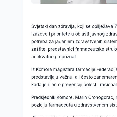
Svjetski dan zdravlja, koji se obilježava 
izazove i prioritete u oblasti javnog zdr
potreba za jačanjem zdravstvenih siste
zaštite, predstavnici farmaceutske struke
adekvatno prepoznat.
Iz Komora magistara farmacije Federacij
predstavljaju važnu, ali često zanemare
kada je riječ o prevenciji bolesti, racional
Predsjednik Komore, Marin Cronogorac, n
poziciju farmaceuta u zdravstvenom sis