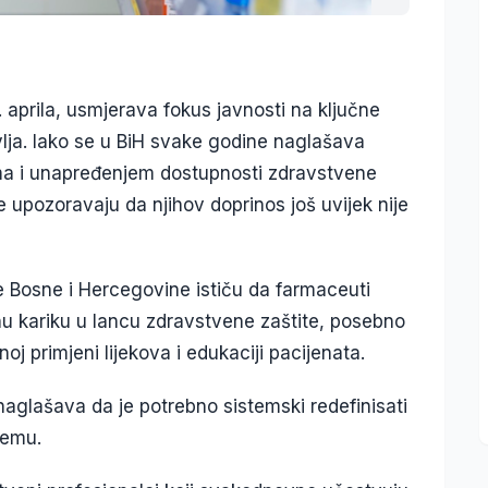
7. aprila, usmjerava fokus javnosti na ključne
avlja. Iako se u BiH svake godine naglašava
ma i unapređenjem dostupnosti zdravstvene
 upozoravaju da njihov doprinos još uvijek nije
e Bosne i Hercegovine ističu da farmaceuti
nu kariku u lancu zdravstvene zaštite, posebno
noj primjeni lijekova i edukaciji pacijenata.
aglašava da je potrebno sistemski redefinisati
temu.