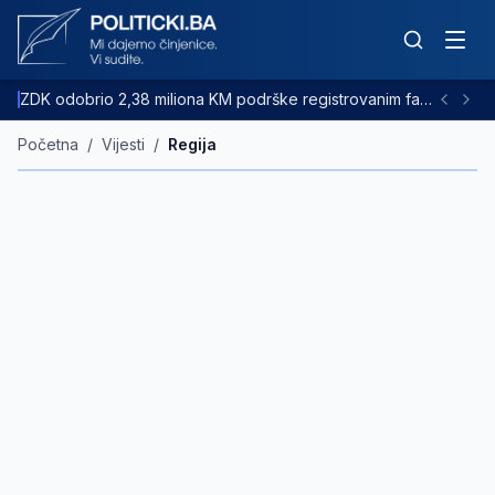
ZDK odobrio 2,38 miliona KM podrške registrovanim farmama goveda
Početna
/
Vijesti
/
Regija