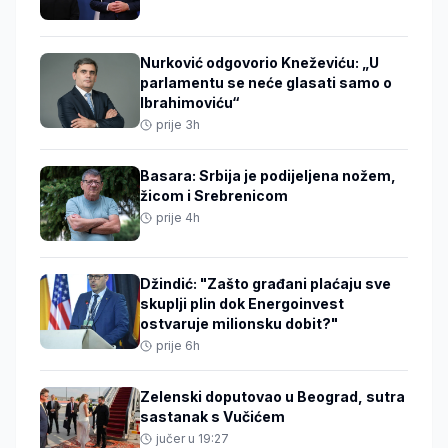
Nurković odgovorio Kneževiću: „U
parlamentu se neće glasati samo o
Ibrahimoviću“
prije 3h
Basara: Srbija je podijeljena nožem,
žicom i Srebrenicom
prije 4h
Džindić: "Zašto građani plaćaju sve
skuplji plin dok Energoinvest
ostvaruje milionsku dobit?"
prije 6h
Zelenski doputovao u Beograd, sutra
sastanak s Vučićem
jučer u 19:27