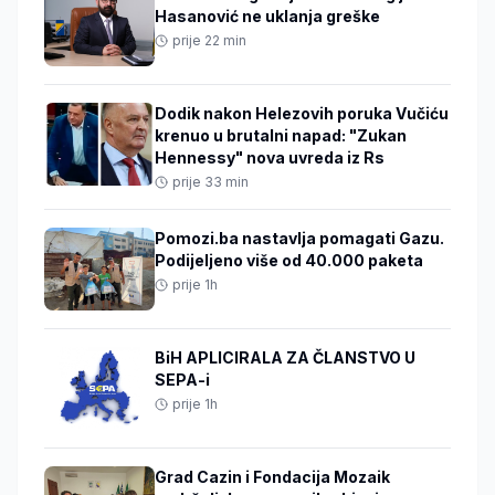
Hasanović ne uklanja greške
prije 22 min
Dodik nakon Helezovih poruka Vučiću
krenuo u brutalni napad: "Zukan
Hennessy" nova uvreda iz Rs
prije 33 min
Pomozi.ba nastavlja pomagati Gazu.
Podijeljeno više od 40.000 paketa
prije 1h
BiH APLICIRALA ZA ČLANSTVO U
SEPA-i
prije 1h
Grad Cazin i Fondacija Mozaik