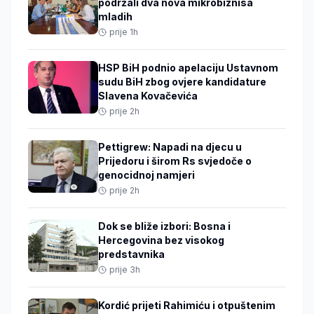
podržali dva nova mikrobiznisa
mladih
prije 1h
HSP BiH podnio apelaciju Ustavnom
sudu BiH zbog ovjere kandidature
Slavena Kovačevića
prije 2h
Pettigrew: Napadi na djecu u
Prijedoru i širom Rs svjedoče o
genocidnoj namjeri
prije 2h
Dok se bliže izbori: Bosna i
Hercegovina bez visokog
predstavnika
prije 3h
Kordić prijeti Rahimiću i otpuštenim