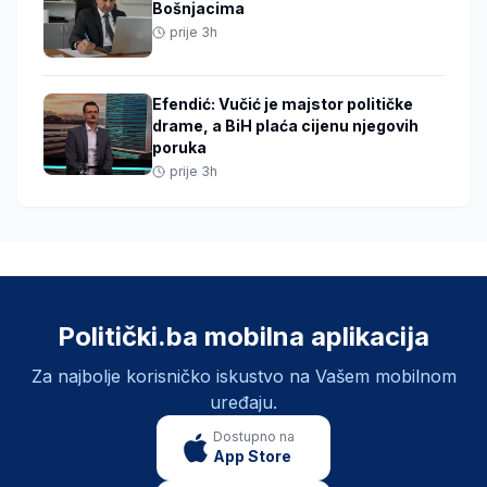
Bošnjacima
prije 3h
Efendić: Vučić je majstor političke
drame, a BiH plaća cijenu njegovih
poruka
prije 3h
Politički.ba mobilna aplikacija
Za najbolje korisničko iskustvo na Vašem mobilnom
uređaju.
Dostupno na
App Store