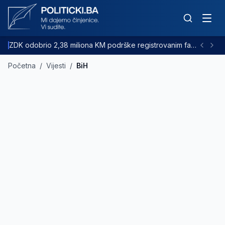
ZDK odobrio 2,38 miliona KM podrške registrovanim farmama goveda
Početna
/
Vijesti
/
BiH