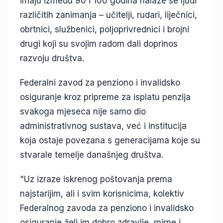
imaju između 90 i 100 godina nalaze se ljudi
različitih zanimanja – učitelji, rudari, liječnici,
obrtnici, službenici, poljoprivrednici i brojni
drugi koji su svojim radom dali doprinos
razvoju društva.
Federalni zavod za penziono i invalidsko
osiguranje kroz pripreme za isplatu penzija
svakoga mjeseca nije samo dio
administrativnog sustava, već i institucija
koja ostaje povezana s generacijama koje su
stvarale temelje današnjeg društva.
"Uz izraze iskrenog poštovanja prema
najstarijim, ali i svim korisnicima, kolektiv
Federalnog zavoda za penziono i invalidsko
osiguranje želi im dobro zdravlje, mirne i