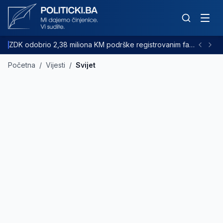
ZDK odobrio 2,38 miliona KM podrške registrovanim farmama goveda
Početna
/
Vijesti
/
Svijet