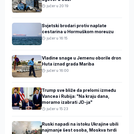
jučer u 20:19
Svjetski brodari protiv naplate
cestarina u Hormuškom moreuzu
jučer u 16:15
Vladine snage u Jemenu oborile dron
Huta iznad grada Mariba
jučer u 16:00
Trump sve bliže da prelomi između
Vancea i Rubija: "Na kraju dana,
moramo izabrati JD-ja"
jučer u 15:23
Ruski napadi na istoku Ukrajine ubili
najmanje šest osoba, Moskva tvrdi