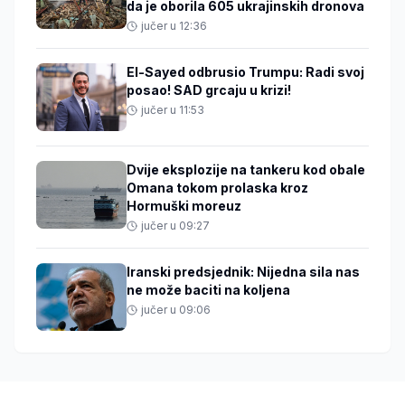
da je oborila 605 ukrajinskih dronova
jučer u 12:36
El-Sayed odbrusio Trumpu: Radi svoj
posao! SAD grcaju u krizi!
jučer u 11:53
Dvije eksplozije na tankeru kod obale
Omana tokom prolaska kroz
Hormuški moreuz
jučer u 09:27
Iranski predsjednik: Nijedna sila nas
ne može baciti na koljena
jučer u 09:06