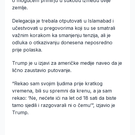
o mogućem primirju u sukobu između dvije
zemlje.
Delegacija je trebala otputovati u Islamabad i
učestvovati u pregovorima koji su se smatrali
važnim korakom ka smanjenju tenzija, ali je
odluka o otkazivanju donesena neposredno
prije polaska.
Trump je u izjavi za američke medije naveo da je
lično zaustavio putovanje.
“Rekao sam svojim ljudima prije kratkog
vremena, bili su spremni da krenu, a ja sam
rekao: ‘Ne, nećete ići na let od 18 sati da biste
tamo sjedili i razgovarali ni o čemu’”, izjavio je
Trump.