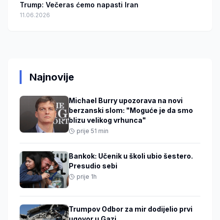
Trump: Večeras ćemo napasti Iran
11.06.2026
Najnovije
Michael Burry upozorava na novi
berzanski slom: "Moguće je da smo
blizu velikog vrhunca"
prije 51 min
Bankok: Učenik u školi ubio šestero.
Presudio sebi
prije 1h
Trumpov Odbor za mir dodijelio prvi
ugovor u Gazi