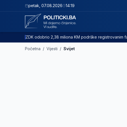
petak
,
07.08.2026
14:19
ZDK odobrio 2,38 miliona KM podrške registrovanim
Početna
/
Vijesti
/
Svijet