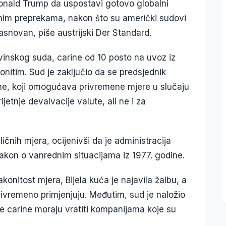
onald Trump da uspostavi gotovo globalni
vnim preprekama, nakon što su američki sudovi
zasnovan, piše austrijski Der Standard.
vinskog suda, carine od 10 posto na uvoz iz
onitim. Sud je zaključio da se predsjednik
ne, koji omogućava privremene mjere u slučaju
ijetnje devalvacije valute, ali ne i za
ličnih mjera, ocijenivši da je administracija
zakon o vanrednim situacijama iz 1977. godine.
konitost mjera, Bijela kuća je najavila žalbu, a
rivremeno primjenjuju. Međutim, sud je naložio
 carine moraju vratiti kompanijama koje su