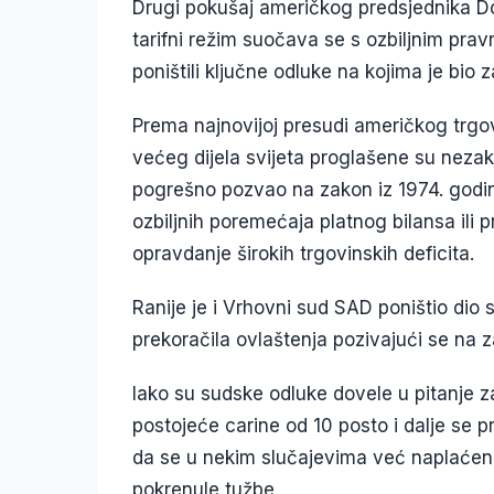
Drugi pokušaj američkog predsjednika D
tarifni režim suočava se s ozbiljnim pra
poništili ključne odluke na kojima je bio 
Prema najnovijoj presudi američkog trgo
većeg dijela svijeta proglašene su nezak
pogrešno pozvao na zakon iz 1974. godi
ozbiljnih poremećaja platnog bilansa ili pr
opravdanje širokih trgovinskih deficita.
Ranije je i Vrhovni sud SAD poništio dio s
prekoračila ovlaštenja pozivajući se na 
Iako su sudske odluke dovele u pitanje za
postojeće carine od 10 posto i dalje se p
da se u nekim slučajevima već naplaćene
pokrenule tužbe.