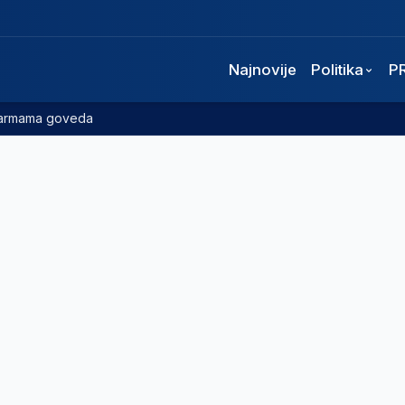
Najnovije
Politika
P
 farmama goveda