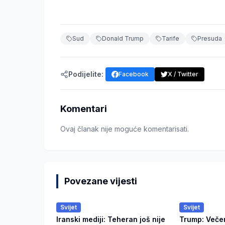
Sud
Donald Trump
Tarife
Presuda
Podijelite:
Facebook
X / Twitter
Komentari
Ovaj članak nije moguće komentarisati.
Povezane vijesti
Svijet
Svijet
Iranski mediji: Teheran još nije
Trump: Veče