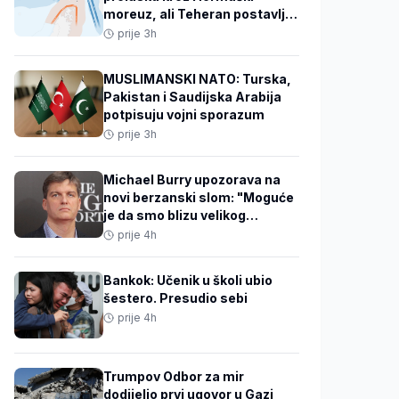
moreuz, ali Teheran postavlja
uslove SAD-u
prije 3h
MUSLIMANSKI NATO: Turska,
Pakistan i Saudijska Arabija
potpisuju vojni sporazum
prije 3h
Michael Burry upozorava na
novi berzanski slom: "Moguće
je da smo blizu velikog
vrhunca"
prije 4h
Bankok: Učenik u školi ubio
šestero. Presudio sebi
prije 4h
Trumpov Odbor za mir
dodijelio prvi ugovor u Gazi