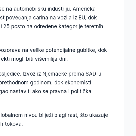
se na automobilsku industriju. Američka
st povećanja carina na vozila iz EU, dok
i i 25 posto na određene kategorije teretnih
ozorava na velike potencijalne gubitke, dok
kti mogli biti višemilijardni.
posljedice. Izvoz iz Njemačke prema SAD-u
s prethodnom godinom, dok ekonomisti
ao nastaviti ako se pravna i politička
obalnom nivou bilježi blagi rast, što ukazuje
ih tokova.