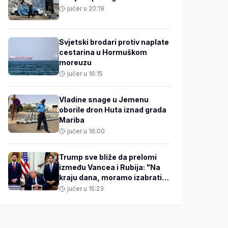
jučer u 20:19
Svjetski brodari protiv naplate
cestarina u Hormuškom
moreuzu
jučer u 16:15
Vladine snage u Jemenu
oborile dron Huta iznad grada
Mariba
jučer u 16:00
Trump sve bliže da prelomi
između Vancea i Rubija: "Na
kraju dana, moramo izabrati
JD-ja"
jučer u 15:23