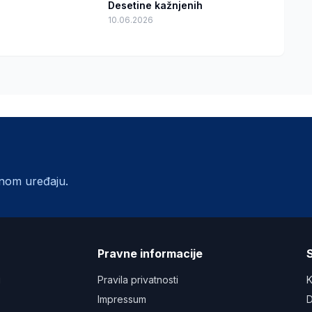
Desetine kažnjenih
10.06.2026
lnom uređaju.
a
Pravne informacije
S
u
Pravila privatnosti
K
Impressum
D