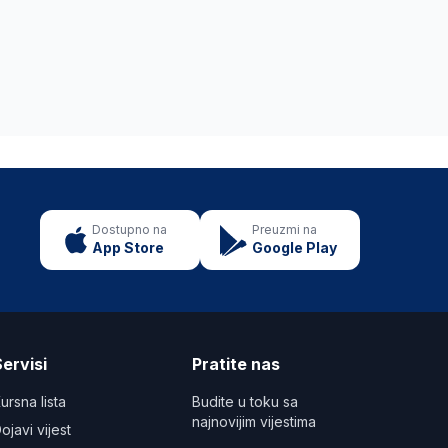
Dostupno na
Preuzmi na
App Store
Google Play
ervisi
Pratite nas
ursna lista
Budite u toku sa
najnovijim vijestima
ojavi vijest