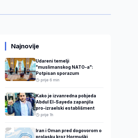
Najnovije
Udareni temelji
"muslimanskog NATO-a":
Potpisan sporazum
prije 6 min
Kako je izvanredna pobjeda
Abdul El-Sayeda zapanjila
pro-izraelski establišment
prije 1h
Iran i Oman pred dogovorom o
prolasku kroz Hormuški