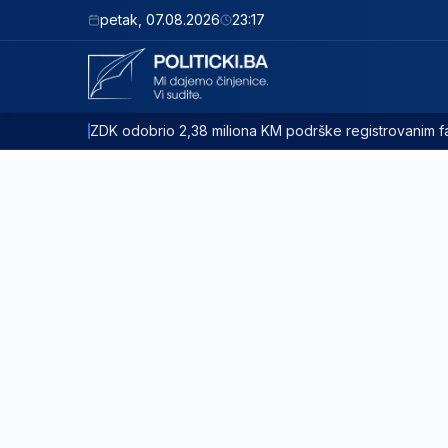
petak
,
07.08.2026
23:17
ZDK odobrio 2,38 miliona KM podrške registrovanim