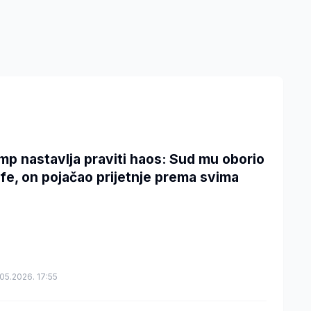
mp nastavlja praviti haos: Sud mu oborio
ife, on pojačao prijetnje prema svima
05.2026. 17:55