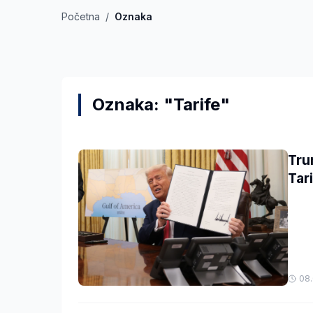
Početna
/
Oznaka
Oznaka: "Tarife"
Tru
Tar
08.