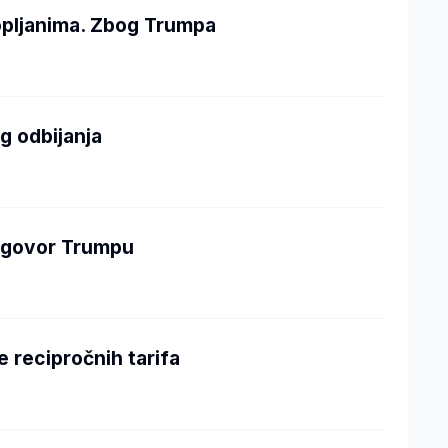
opljanima. Zbog Trumpa
g odbijanja
odgovor Trumpu
 recipročnih tarifa