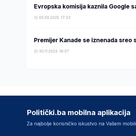
Evropska komisija kaznila Google sa
05.09.2025. 17:33
Premijer Kanade se iznenada sreo s
30.11.2024. 18:37
Politički.ba mobilna aplikacija
Za najbolje korisničko iskustvo na Vašem mobi