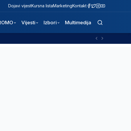
Dojavi vijest
Kursna lista
Marketing
Kontakt
ROMO
Vijesti
Izbori
Multimedija