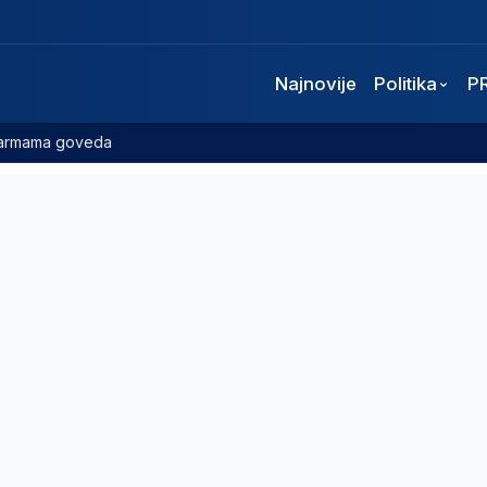
Najnovije
Politika
P
 farmama goveda