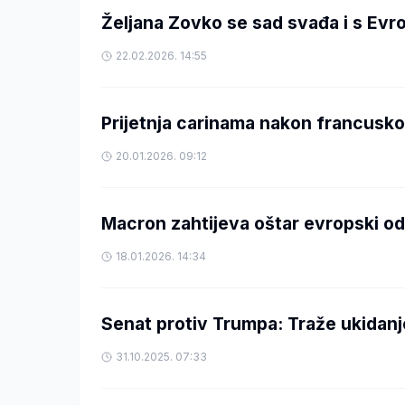
Željana Zovko se sad svađa i s Evr
22.02.2026. 14:55
Prijetnja carinama nakon francusko
20.01.2026. 09:12
Macron zahtijeva oštar evropski 
18.01.2026. 14:34
Senat protiv Trumpa: Traže ukidanje
31.10.2025. 07:33