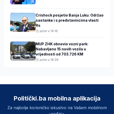
Crishock posjetio Banja Luku: Održao
sastanke i s predstavnicima vlasti
Rs
jučer u 19:16
MUP ZHK obnovio vozni park:
Nabavljeno 15 novih vozila u
vrijednosti od 703.726 KM
jučer u 18:36
Politički.ba mobilna aplikacija
Za najbolje korisničko iskustvo na Vašem mobilnom
uređaju.