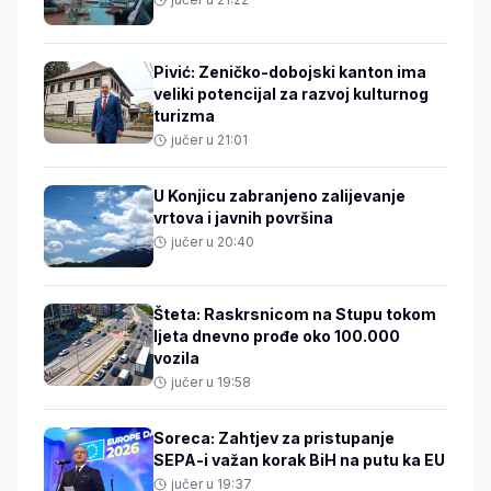
Pivić: Zeničko-dobojski kanton ima
veliki potencijal za razvoj kulturnog
turizma
jučer u 21:01
U Konjicu zabranjeno zalijevanje
vrtova i javnih površina
jučer u 20:40
Šteta: Raskrsnicom na Stupu tokom
ljeta dnevno prođe oko 100.000
vozila
jučer u 19:58
Soreca: Zahtjev za pristupanje
SEPA-i važan korak BiH na putu ka EU
jučer u 19:37