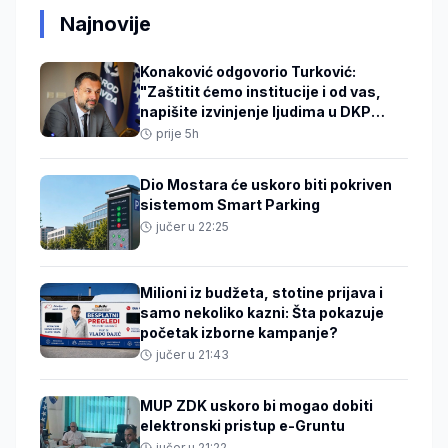
Najnovije
Konaković odgovorio Turković:
"Zaštitit ćemo institucije i od vas,
napišite izvinjenje ljudima u DKP
mreži"
prije 5h
Dio Mostara će uskoro biti pokriven
sistemom Smart Parking
jučer u 22:25
Milioni iz budžeta, stotine prijava i
samo nekoliko kazni: Šta pokazuje
početak izborne kampanje?
jučer u 21:43
MUP ZDK uskoro bi mogao dobiti
elektronski pristup e-Gruntu
jučer u 21:22