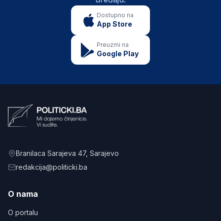
Dostupno na
App Store
Preuzmi na
Google Play
Branilaca Sarajeva 47
, Sarajevo
redakcija@politicki.ba
O nama
O portalu