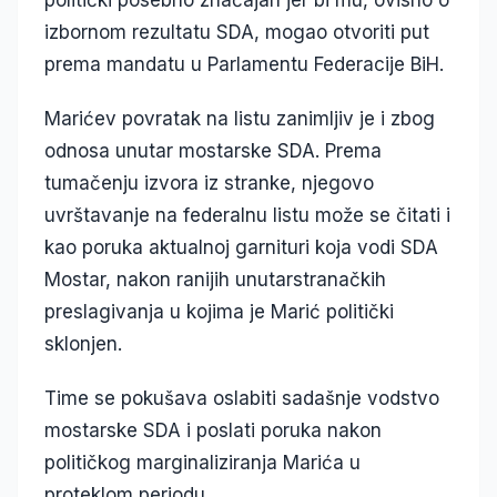
politički posebno značajan jer bi mu, ovisno o
izbornom rezultatu SDA, mogao otvoriti put
prema mandatu u Parlamentu Federacije BiH.
Marićev povratak na listu zanimljiv je i zbog
odnosa unutar mostarske SDA. Prema
tumačenju izvora iz stranke, njegovo
uvrštavanje na federalnu listu može se čitati i
kao poruka aktualnoj garnituri koja vodi SDA
Mostar, nakon ranijih unutarstranačkih
preslagivanja u kojima je Marić politički
sklonjen.
Time se pokušava oslabiti sadašnje vodstvo
mostarske SDA i poslati poruka nakon
političkog marginaliziranja Marića u
proteklom periodu.