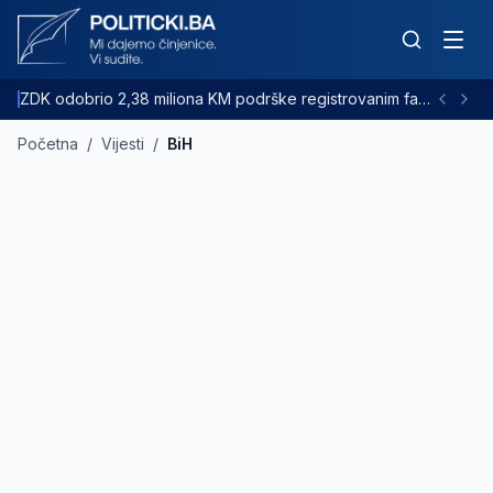
ZDK odobrio 2,38 miliona KM podrške registrovanim farmama goveda
Početna
/
Vijesti
/
BiH