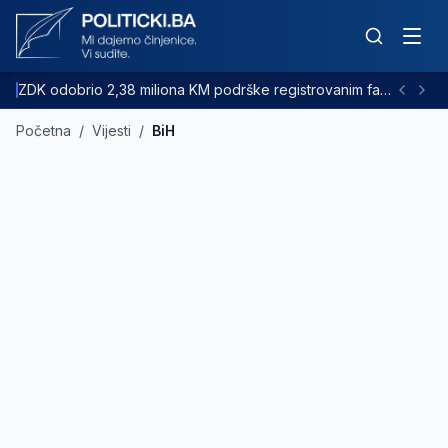
ZDK odobrio 2,38 miliona KM podrške registrovanim farmama goveda
Početna
/
Vijesti
/
BiH