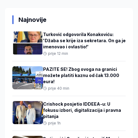
Najnovije
Turković odgovorila Konakoviću:
'Džaba se krije iza sekretara. On ga je
imenovao i ovlastio!'
prije 12 min
PAZITE SE! Zbog ovoga na granici
možete platiti kaznu od čak 13.000
eura!
prije 40 min
Crishock posjetio IDDEEA-u: U
fokusu izbori, digitalizacija i pravna
pitanja
prije 1h