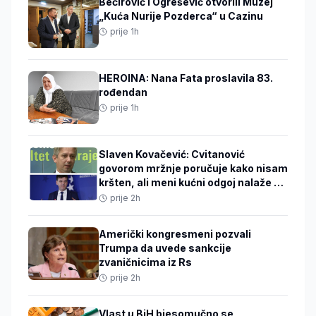
Bećirović i Ogrešević otvorili Muzej
„Kuća Nurije Pozderca“ u Cazinu
prije 1h
HEROINA: Nana Fata proslavila 83.
rođendan
prije 1h
Slaven Kovačević: Cvitanović
govorom mržnje poručuje kako nisam
kršten, ali meni kućni odgoj nalaže da
ne mrzim
prije 2h
Američki kongresmeni pozvali
Trumpa da uvede sankcije
zvaničnicima iz Rs
prije 2h
Vlast u BiH bjesomučno se