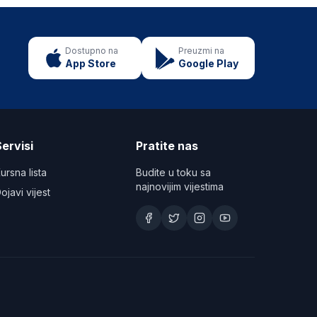
Dostupno na
Preuzmi na
App Store
Google Play
ervisi
Pratite nas
ursna lista
Budite u toku sa
najnovijim vijestima
ojavi vijest