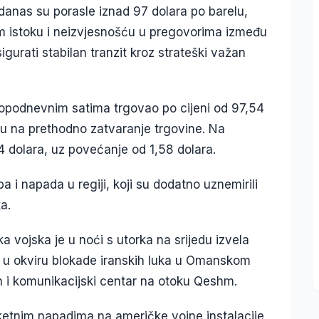
danas su porasle iznad 97 dolara po barelu,
m istoku i neizvjesnošću u pregovorima između
igurati stabilan tranzit kroz strateški važan
popodnevnim satima trgovao po cijeni od 97,54
osu na prethodno zatvaranje trgovine. Na
4 dolara, uz povećanje od 1,58 dolara.
a i napada u regiji, koji su dodatno uznemirili
a.
vojska je u noći s utorka na srijedu izvela
u, u okviru blokade iranskih luka u Omanskom
 i komunikacijski centar na otoku Qeshm.
raketnim napadima na američke vojne instalacije