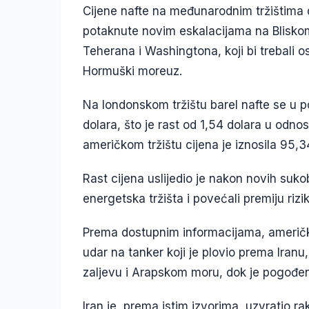
Cijene nafte na međunarodnim tržištima 
potaknute novim eskalacijama na Blisko
Teherana i Washingtona, koji bi trebali os
Hormuški moreuz.
Na londonskom tržištu barel nafte se u 
dolara, što je rast od 1,54 dolara u odn
američkom tržištu cijena je iznosila 95,3
Rast cijena uslijedio je nakon novih sukob
energetska tržišta i povećali premiju rizik
Prema dostupnim informacijama, američka 
udar na tanker koji je plovio prema Iran
zaljevu i Arapskom moru, dok je pogođen
Iran je, prema istim izvorima, uzvratio 