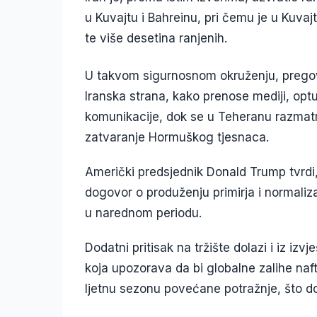
u Kuvajtu i Bahreinu, pri čemu je u Kuva
te više desetina ranjenih.
U takvom sigurnosnom okruženju, pregovo
Iranska strana, kako prenose mediji, opt
komunikacije, dok se u Teheranu razmatra
zatvaranje Hormuškog tjesnaca.
Američki predsjednik Donald Trump tvrdi,
dogovor o produženju primirja i normaliza
u narednom periodu.
Dodatni pritisak na tržište dolazi i iz iz
koja upozorava da bi globalne zalihe naft
ljetnu sezonu povećane potražnje, što d