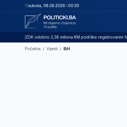
subota
,
08.08.2026
00:30
ZDK odobrio 2,38 miliona KM podrške registrovanim
Početna
/
Vijesti
/
BiH