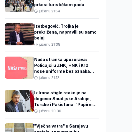
prkosi turističkom padu
jučer u 21:54
Izetbegović: Trojka je
prekrižena, napravili su samo
belaj
jučer u 21:38
Naša stranka upozorava:
Policajci u ZHK, HNK i K10
nose uniforme bez oznaka
FBiH
jučer u 21:12
Iz Irana stigle reakcije na
dogovor Saudijske Arabije,
Turske i Pakistana: "Papirni
sporazum
jučer u 20:30
"Vječna vatra" u Sarajevu
zasjala u novom ruhu