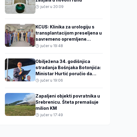
jučer u 20:09
KCUS: Klinika za urologiju s
transplantacijom preseljena u
savremeno opremljene
prostorije
jučer u 19:48
Obilježena 34. godišnjica
stradanja Bošnjaka Botonjića:
Ministar Hurtić poručio da
istina i sjećanje ne smiju
jučer u 19:06
izblijedjeti
Zapaljeni objekti povratnika u
Srebrenicu. Šteta premašuje
milion KM
jučer u 17:49