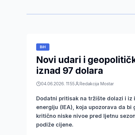
BiH
Novi udari i geopolitič
iznad 97 dolara
04.06.2026. 11:55
Redakcija Mostar
Dodatni pritisak na tržište dolazi i 
energiju (IEA), koja upozorava da bi 
kritično niske nivoe pred ljetnu sez
podiže cijene.