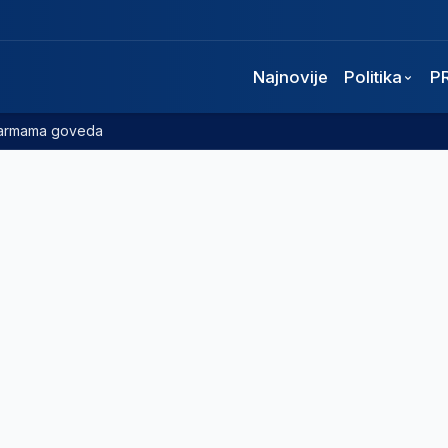
Najnovije
Politika
P
 farmama goveda