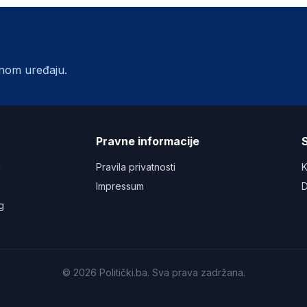
lnom uređaju.
a
Pravne informacije
S
u
Pravila privatnosti
K
Impressum
D
g
©
2026
Politički.ba. Sva prava zadržana.