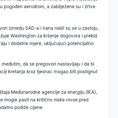
jtu pogođen aerodrom, a zabilježene su i žrtve
ri između SAD-a i Irana našli su se u zastoju.
užuje Washington za kršenje dogovora i prekid
ju i dodatne mjere, uključujući potencijalno
 međutim, da se pregovori nastavljaju i da bi
ciji kretanja kroz tjesnac mogao biti postignut
vještaja Međunarodne agencije za energiju (IEA),
e mogle pasti na kritično niske nivoe pred
odatno podiže cijene.