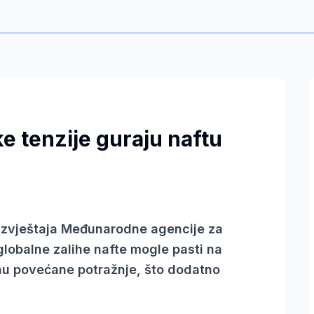
ke tenzije guraju naftu
iz izvještaja Međunarodne agencije za
globalne zalihe nafte mogle pasti na
onu povećane potražnje, što dodatno