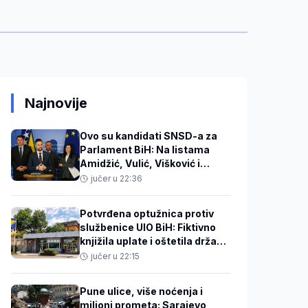
Najnovije
Ovo su kandidati SNSD-a za
Parlament BiH: Na listama
Amidžić, Vulić, Višković i
Kovačević
jučer u 22:36
Potvrđena optužnica protiv
službenice UIO BiH: Fiktivno
knjižila uplate i oštetila državu
za 186.415 KM
jučer u 22:15
Pune ulice, više noćenja i
milioni prometa: Sarajevo