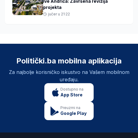
Ive Andrića: Završena revizija
projekta
jučer u 21:22
Politički.ba mobilna aplikacija
Za najbolje korisničko iskustvo na Vašem mobilnom
uređaju.
Dostupno na
App Store
Preuzmi na
Google Play