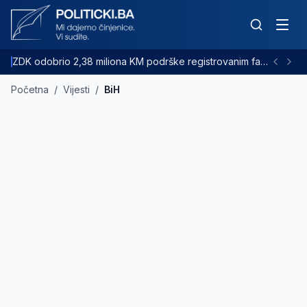
ZDK odobrio 2,38 miliona KM podrške registrovanim farmama goveda
Početna
/
Vijesti
/
BiH