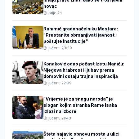
novac
prije 2h
Rahimić gradonačelniku Mostara:
"Prestanite obmanjivati javnost i
poštujte institucije"
jučer u 23:39
Konaković odao počast Izetu Naniću:
Njegova hrabrost i ljubav prema
domovini ostaju trajna inspiracija
jučer u 22:09
"Vrijeme je za snagu naroda" je
slogan kojim stranka Rame Isaka
izlazi na izbore
jučer u 21:43
Šteta najavio obnovu mosta u ulici