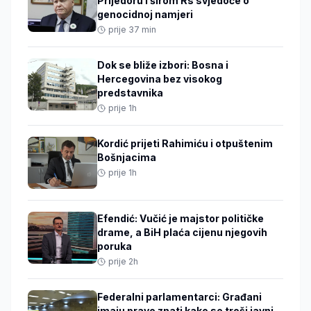
Prijedoru i širom Rs svjedoče o
genocidnoj namjeri
prije 37 min
Dok se bliže izbori: Bosna i
Hercegovina bez visokog
predstavnika
prije 1h
Kordić prijeti Rahimiću i otpuštenim
Bošnjacima
prije 1h
Efendić: Vučić je majstor političke
drame, a BiH plaća cijenu njegovih
poruka
prije 2h
Federalni parlamentarci: Građani
imaju pravo znati kako se troši javni