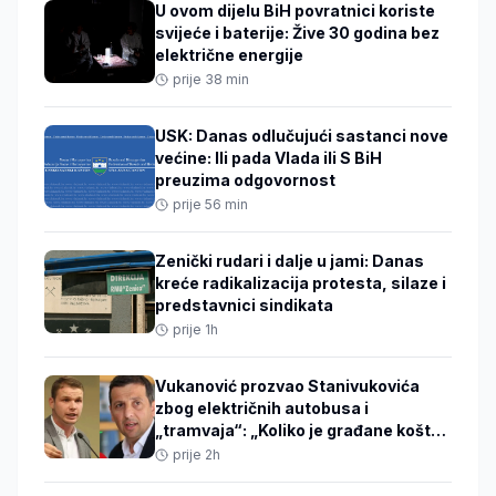
U ovom dijelu BiH povratnici koriste
svijeće i baterije: Žive 30 godina bez
električne energije
prije 38 min
USK: Danas odlučujući sastanci nove
većine: Ili pada Vlada ili S BiH
preuzima odgovornost
prije 56 min
Zenički rudari i dalje u jami: Danas
kreće radikalizacija protesta, silaze i
predstavnici sindikata
prije 1h
Vukanović prozvao Stanivukovića
zbog električnih autobusa i
„tramvaja“: „Koliko je građane koštao
ovaj projekat?“
prije 2h