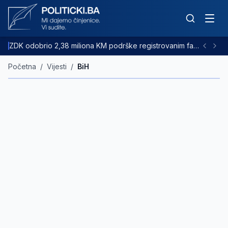
ZDK odobrio 2,38 miliona KM podrške registrovanim farmama goveda
Početna
/
Vijesti
/
BiH