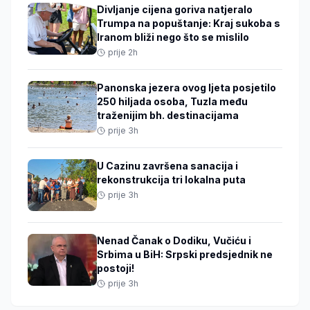
Divljanje cijena goriva natjeralo
Trumpa na popuštanje: Kraj sukoba s
Iranom bliži nego što se mislilo
prije 2h
Panonska jezera ovog ljeta posjetilo
250 hiljada osoba, Tuzla među
traženijim bh. destinacijama
prije 3h
U Cazinu završena sanacija i
rekonstrukcija tri lokalna puta
prije 3h
Nenad Čanak o Dodiku, Vučiću i
Srbima u BiH: Srpski predsjednik ne
postoji!
prije 3h