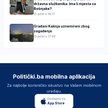
državna službenika: Ima li mjesta za
Bošnjake?
jučer u 18:21
Građani Kaknja uznemireni zbog
zagađenja
jučer u 17:40
Politički.ba mobilna aplikacija
Za najbolje korisničko iskustvo na Vašem mobilnom
uređaju.
Dostupno na
App Store