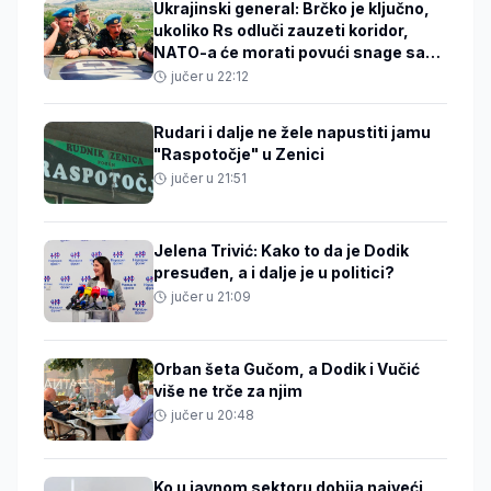
Ukrajinski general: Brčko je ključno,
ukoliko Rs odluči zauzeti koridor,
NATO-a će morati povući snage sa
Baltika
jučer u 22:12
Rudari i dalje ne žele napustiti jamu
"Raspotočje" u Zenici
jučer u 21:51
Jelena Trivić: Kako to da je Dodik
presuđen, a i dalje je u politici?
jučer u 21:09
Orban šeta Gučom, a Dodik i Vučić
više ne trče za njim
jučer u 20:48
Ko u javnom sektoru dobija najveći