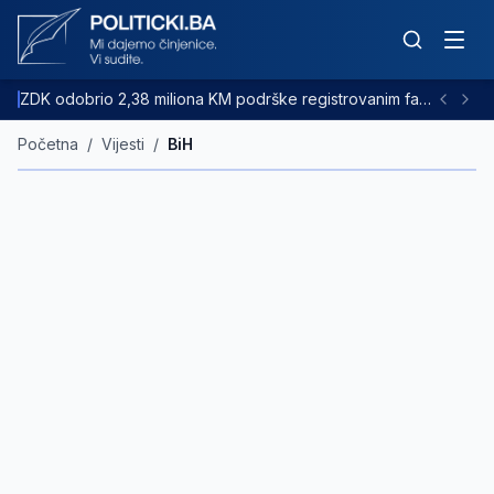
ZDK odobrio 2,38 miliona KM podrške registrovanim farmama goveda
Početna
/
Vijesti
/
BiH