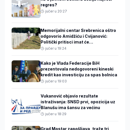
regres?
jučer u 20:27
Memorijalni centar Srebrenica oštro
odgovorio Amidžiću i Cvijanović:
Politički pritisci imat će
međunarodne posljedice
jučer u 19:24
Kako je Vlada Federacije BiH
prezentovala nedogovoreni kineski
kredit kao investiciju za spas bolnica
jučer u 19:03
Vukanović objavio rezultate
istraživanja: SNSD prvi, opozicija uz
Blanušu ima šansu za većinu
jučer u 18:29
Grad Mostar zapošljava, traže tri