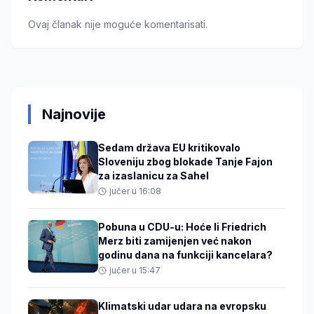
Ovaj članak nije moguće komentarisati.
Najnovije
Sedam država EU kritikovalo
Sloveniju zbog blokade Tanje Fajon
za izaslanicu za Sahel
jučer u 16:08
Pobuna u CDU-u: Hoće li Friedrich
Merz biti zamijenjen već nakon
godinu dana na funkciji kancelara?
jučer u 15:47
Klimatski udar udara na evropsku