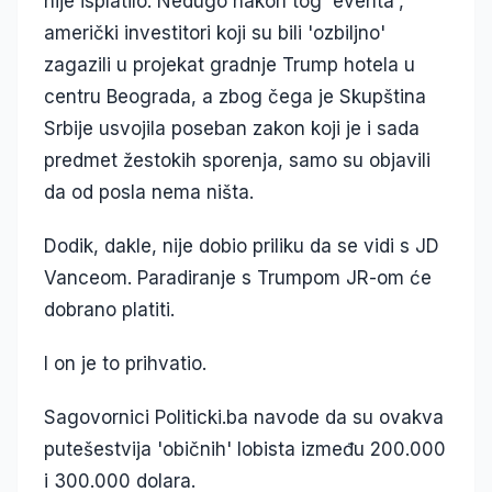
nije isplatilo. Nedugo nakon tog 'eventa',
američki investitori koji su bili 'ozbiljno'
zagazili u projekat gradnje Trump hotela u
centru Beograda, a zbog čega je Skupština
Srbije usvojila poseban zakon koji je i sada
predmet žestokih sporenja, samo su objavili
da od posla nema ništa.
Dodik, dakle, nije dobio priliku da se vidi s JD
Vanceom. Paradiranje s Trumpom JR-om će
dobrano platiti.
I on je to prihvatio.
Sagovornici Politicki.ba navode da su ovakva
putešestvija 'običnih' lobista između 200.000
i 300.000 dolara.