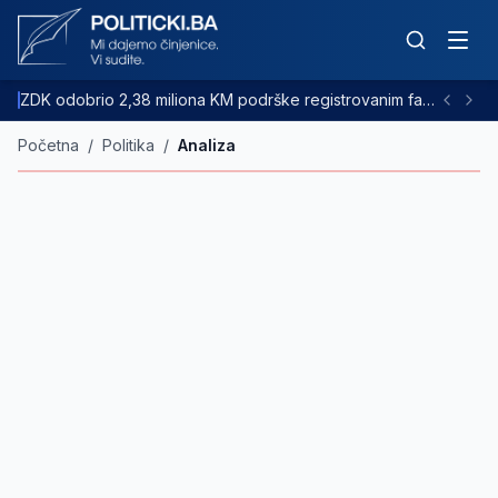
ZDK odobrio 2,38 miliona KM podrške registrovanim farmama goveda
Početna
/
Politika
/
Analiza