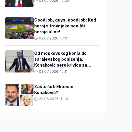
02.07.2026. 17:55
Good job, guys, good job: Kad
heroj s travnjaka poništi
heroja ulice!
02.07.2026. 17:01
Od moskovskog konja do
sarajevskog poniženja:
Konaković pere krivicu za
jačanje Dodika
02.07.2026. 15:11
Zašto šuti Elmedin
Konaković?!
23.06.2026. 11:10