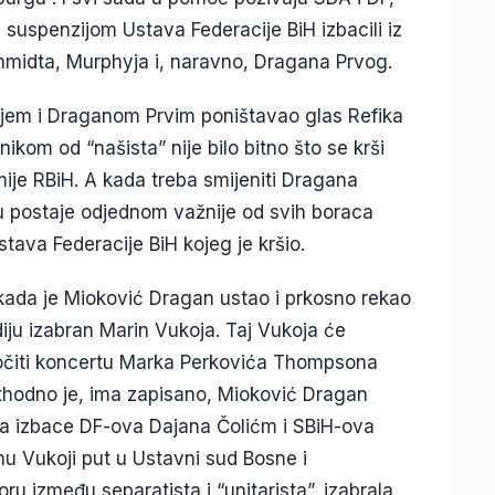
suspenzijom Ustava Federacije BiH izbacili iz
hmidta, Murphyja i, naravno, Dragana Prvog.
jem i Draganom Prvim poništavao glas Refika
ikom od “našista” nije bilo bitno što se krši
Armije RBiH. A kada treba smijeniti Dragana
 postaje odjednom važnije od svih boraca
Ustava Federacije BiH kojeg je kršio.
, kada je Mioković Dragan ustao i prkosno rekao
iju izabran Marin Vukoja. Taj Vukoja će
zočiti koncertu Marka Perkovića Thompsona
ethodno je, ima zapisano, Mioković Dragan
ija izbace DF-ova Dajana Čolićm i SBiH-ova
u Vukoji put u Ustavni sud Bosne i
u između separatista i “unitarista”, izabrala