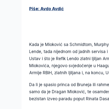
Piše: Avdo Avdić
Kada je Mioković sa Schmidtom, Murphy
Lende, tada nijednom od jadnih servisa i n
Ustav i što je Refik Lendo zlatni ljiljan 
Miokovića, njegovo svjedočenje u Haagu
Armije RBiH, zlatnih ljiljana i, na koncu, 
Da li je spasio princa od Bruneja ili rahme
samo da je Dragan Mioković, te osamdese
bezistan izveo paradu poput Rinata Dasa