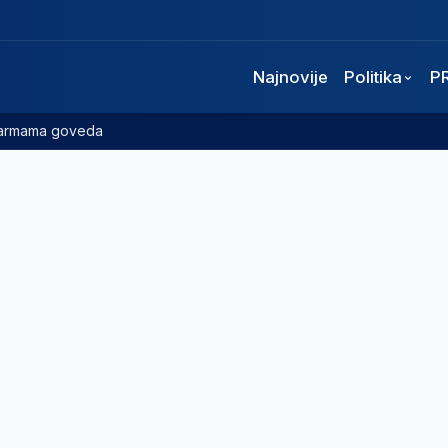
Najnovije
Politika
P
 farmama goveda