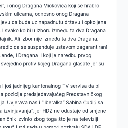
rei”, i onog Dragana Miokovića koji se hrabro
jevskim ulicama, odnosno onog Dragana
rajevu da bude uz napadnutu državu i opkoljene
. I svako ko bi u izboru između ta dva Dragana
jnik. Ali izbor nije između ta dva Dragana.
naredio da se suspenduje ustavom zagarantirani
ende, i Dragana II koji je naredbu prvog
 svejedno protiv kojeg Dragana glasate jer su
 i još jadnijeg kantonalnog TV servisa da bi
a pozicije predsjedavajućeg Predstavničkog
ja. Uvjerava nas i “liberalka” Sabina Ćudić sa
ra izvinjavanja”, jer HDZ ne odustaje od smjene
čnik izvinio zbog toga što je na televiziji
burgu”. I svi sada u pomoć pozivaju SDA i DF,