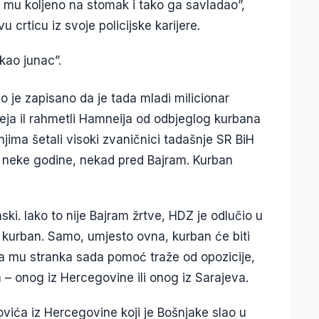
mu koljeno na stomak i tako ga savladao”,
 crticu iz svoje policijske karijere.
“kao junac”.
o je zapisano da je tada mladi milicionar
eja il rahmetli Hamneija od odbjeglog kurbana
njima šetali visoki zvaničnici tadašnje SR BiH
i neke godine, nekad pred Bajram. Kurban
. Iako to nije Bajram žrtve, HDZ je odlučio u
i kurban. Samo, umjesto ovna, kurban će biti
va mu stranka sada pomoć traže od opozicije,
 – onog iz Hercegovine ili onog iz Sarajeva.
vića iz Hercegovine koji je Bošnjake slao u