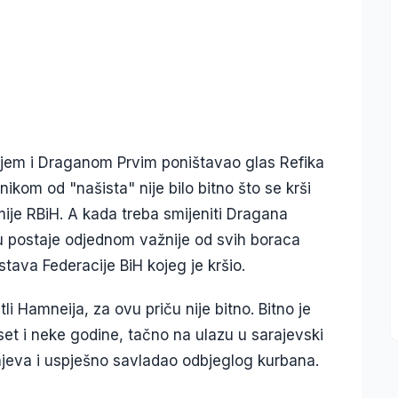
jem i Draganom Prvim poništavao glas Refika
ikom od "našista" nije bilo bitno što se krši
Armije RBiH. A kada treba smijeniti Dragana
 postaje odjednom važnije od svih boraca
Ustava Federacije BiH kojeg je kršio.
tli Hamneija, za ovu priču nije bitno. Bitno je
t i neke godine, tačno na ulazu u sarajevski
jeva i uspješno savladao odbjeglog kurbana.