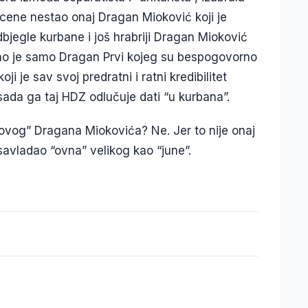
e scene nestao onaj Dragan Mioković koji je
jegle kurbane i još hrabriji Dragan Mioković
tao je samo Dragan Prvi kojeg su bespogovorno
ji je sav svoj predratni i ratni kredibilitet
sada ga taj HDZ odlučuje dati “u kurbana”.
 “novog” Dragana Miokovića? Ne. Jer to nije onaj
savladao “ovna” velikog kao “june”.