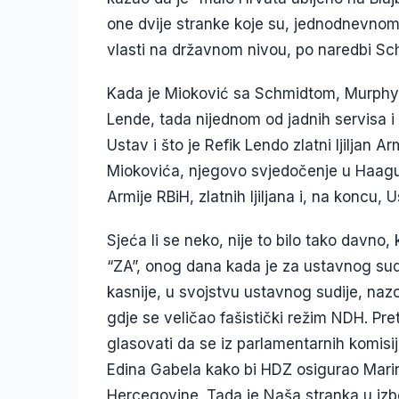
one dvije stranke koje su, jednodnevnom 
vlasti na državnom nivou, po naredbi Sc
Kada je Mioković sa Schmidtom, Murphy
Lende, tada nijednom od jadnih servisa i n
Ustav i što je Refik Lendo zlatni ljiljan 
Miokovića, njegovo svjedočenje u Haagu
Armije RBiH, zlatnih ljiljana i, na koncu, 
Sjeća li se neko, nije to bilo tako davno
“ZA”, onog dana kada je za ustavnog sud
kasnije, u svojstvu ustavnog sudije, na
gdje se veličao fašistički režim NDH. Pr
glasovati da se iz parlamentarnih komis
Edina Gabela kako bi HDZ osigurao Marin
Hercegovine. Tada je Naša stranka u izbor