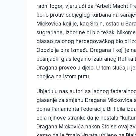
radni logor, vjerujući da “Arbeit Macht F
borio protiv odbjeglog kurbana na sara
Miokovića koji je, kao Srbin, ostao u Sa
sugrađane, izbor ne bi bio težak. Nikome
glasao za onog hercegovačkog bio bi izda
Opozicija bira između Dragana I koji je 
bošnjački glas legalno izabranog Refika L
Dragana proveo u djelo. U tom slučaju je
obojica na istom putu.
Ubjeđuju nas autori sa jadnog federalnog
glasanje za smjenu Dragana Miokovića s
doma Parlamenta Federacije BiH bila izda
čela njihove stranke da je nestala “kultu
Dragana Miokovića nakon što se ovaj zvani
kazao da je “malo Hrvata ubijeno na Blaj