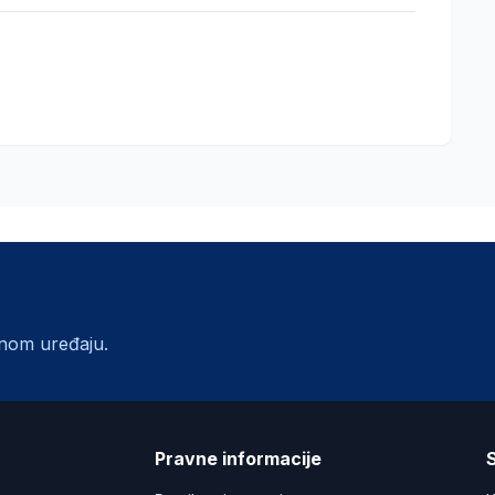
lnom uređaju.
a
Pravne informacije
S