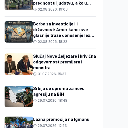
prednost u ljudstvu, a ko u
tehnologiji?
02.08.2026. 19:06
Borba za investicije ili
državnost: Amerikanci sve
glasnije traže donošenje lex
specialisa o državnoj imovini
02.08.2026. 18:22
Slučaj Nove Željezare i krivična
odgovornost premijera i
ministra
31.07.2026. 15:37
Srbija se sprema za novu
agresiju na BiH
29.07.2026. 18:48
Lažna promocija na Igmanu
29.07.2026. 12:53