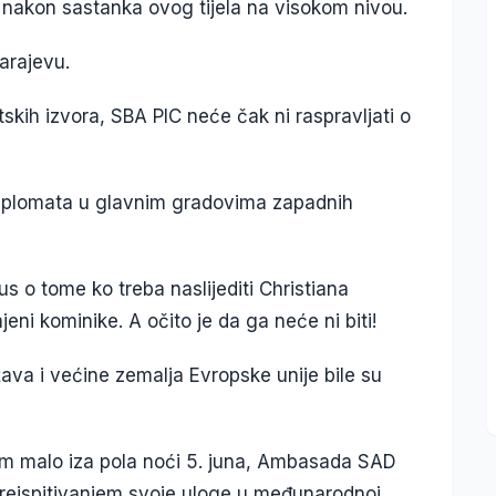
 nakon sastanka ovog tijela na visokom nivou.
Sarajevu.
skih izvora, SBA PIC neće čak ni raspravljati o
 diplomata u glavnim gradovima zapadnih
s o tome ko treba naslijediti Christiana
eni kominike. A očito je da ga neće ni biti!
ava i većine zemalja Evropske unije bile su
om malo iza pola noći 5. juna, Ambasada SAD
la preispitivanjem svoje uloge u međunarodnoj