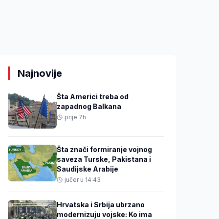
Najnovije
Šta Americi treba od
zapadnog Balkana
prije 7h
Šta znači formiranje vojnog
saveza Turske, Pakistana i
Saudijske Arabije
jučer u 14:43
Hrvatska i Srbija ubrzano
modernizuju vojske: Ko ima