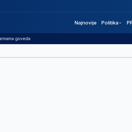
Najnovije
Politika
P
 farmama goveda