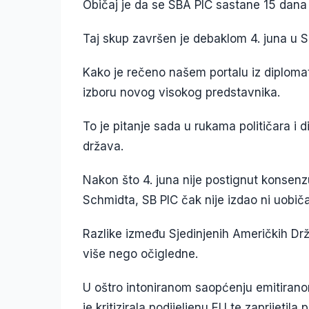
Običaj je da se SBA PIC sastane 15 dana
Taj skup završen je debaklom 4. juna u 
Kako je rečeno našem portalu iz diplomat
izboru novog visokog predstavnika.
To je pitanje sada u rukama političara i
država.
Nakon što 4. juna nije postignut konsenzu
Schmidta, SB PIC čak nije izdao ni uobičaj
Razlike između Sjedinjenih Američkih Drž
više nego očigledne.
U oštro intoniranom saopćenju emitiran
je kritizirala podijeljenu EU te zaprijeti