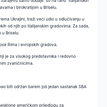
Sarajevu samo dodaje 'so na ranu' italijanskih
vama i birokratijom u Briselu.
ema Ukrajini, traži veći udio u odlučivanju u
kih od njih po italijanskim gradovima. Za sada,
 u Briselu.
ose Rima i evropskih gradova.
nji je za visokog predstavnika i redovno
nim zvaničnicima.
bao biti održan barem još jedan sastanak SBA
, nesklone američkom prijedlogu za