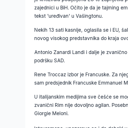
zajednici u BiH. Očito je da je tajming e
tekst 'uređivan' u Vašingtonu.
Nekih 13 sati kasnije, oglasila se i EU, ša
novog visokog predstavnika do kraja o
Antonio Zanardi Landi i dalje je zvanično
podršku SAD.
Rene Troccaz izbor je Francuske. Za njeg
sam predsjednik Francuske Emmanuel M
U italijanskim medijima sve češće se mogu 
zvanični Rim nije dovoljno agilan. Pose
Giorgie Meloni.