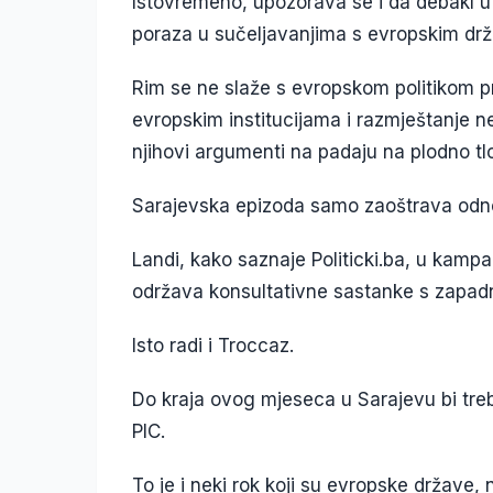
Istovremeno, upozorava se i da debakl u 
poraza u sučeljavanjima s evropskim drža
Rim se ne slaže s evropskom politikom pr
evropskim institucijama i razmještanje ne
njihovi argumenti na padaju na plodno tlo
Sarajevska epizoda samo zaoštrava odn
Landi, kako saznaje Politicki.ba, u kampa
održava konsultativne sastanke s zapad
Isto radi i Troccaz.
Do kraja ovog mjeseca u Sarajevu bi tre
PIC.
To je i neki rok koji su evropske države