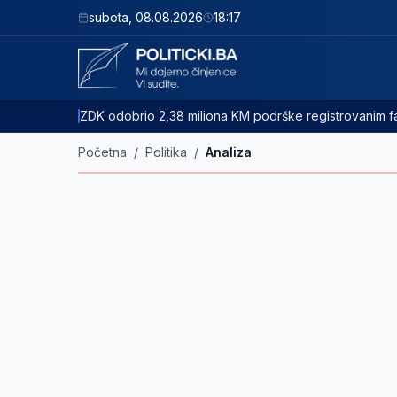
subota
,
08.08.2026
18:17
ZDK odobrio 2,38 miliona KM podrške registrovanim
Početna
/
Politika
/
Analiza