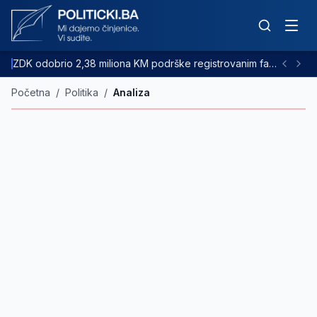
ZDK odobrio 2,38 miliona KM podrške registrovanim farmama goveda
Početna
/
Politika
/
Analiza