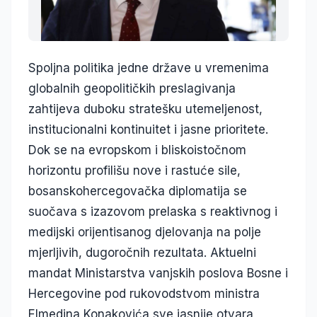
Spoljna politika jedne države u vremenima
globalnih geopolitičkih preslagivanja
zahtijeva duboku stratešku utemeljenost,
institucionalni kontinuitet i jasne prioritete.
Dok se na evropskom i bliskoistočnom
horizontu profilišu nove i rastuće sile,
bosanskohercegovačka diplomatija se
suočava s izazovom prelaska s reaktivnog i
medijski orijentisanog djelovanja na polje
mjerljivih, dugoročnih rezultata. Aktuelni
mandat Ministarstva vanjskih poslova Bosne i
Hercegovine pod rukovodstvom ministra
Elmedina Konakovića sve jasnije otvara