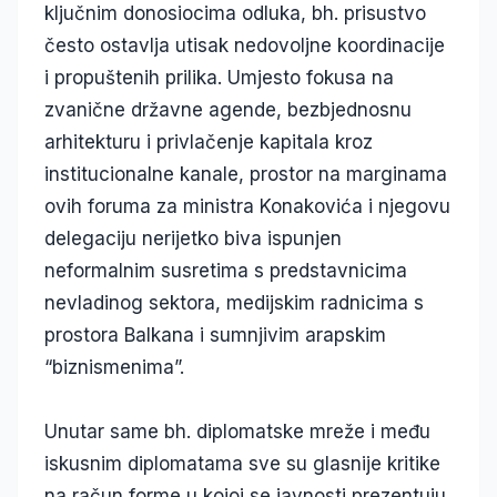
ključnim donosiocima odluka, bh. prisustvo
često ostavlja utisak nedovoljne koordinacije
i propuštenih prilika. Umjesto fokusa na
zvanične državne agende, bezbjednosnu
arhitekturu i privlačenje kapitala kroz
institucionalne kanale, prostor na marginama
ovih foruma za ministra Konakovića i njegovu
delegaciju nerijetko biva ispunjen
neformalnim susretima s predstavnicima
nevladinog sektora, medijskim radnicima s
prostora Balkana i sumnjivim arapskim
“biznismenima”.
Unutar same bh. diplomatske mreže i među
iskusnim diplomatama sve su glasnije kritike
na račun forme u kojoj se javnosti prezentuju