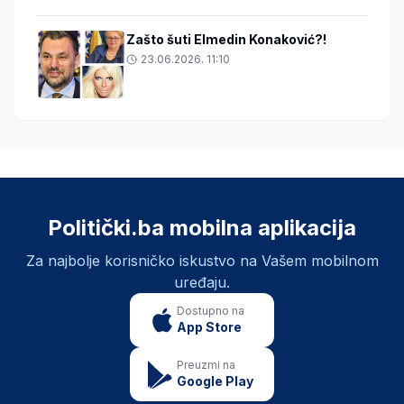
Zašto šuti Elmedin Konaković?!
23.06.2026. 11:10
Politički.ba mobilna aplikacija
Za najbolje korisničko iskustvo na Vašem mobilnom
uređaju.
Dostupno na
App Store
Preuzmi na
Google Play