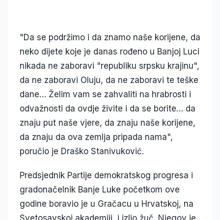
"Da se podržimo i da znamo naše korijene, da
neko dijete koje je danas rođeno u Banjoj Luci
nikada ne zaboravi "republiku srpsku krajinu",
da ne zaboravi Oluju, da ne zaboravi te teške
dane… Želim vam se zahvaliti na hrabrosti i
odvažnosti da ovdje živite i da se borite… da
znaju put naše vjere, da znaju naše korijene,
da znaju da ova zemlja pripada nama",
poručio je Draško Stanivuković.
Predsjednik Partije demokratskog progresa i
gradonačelnik Banje Luke početkom ove
godine boravio je u Gračacu u Hrvatskoj, na
Svetosavskoj akademiji, i izlio žuč. Njegov je