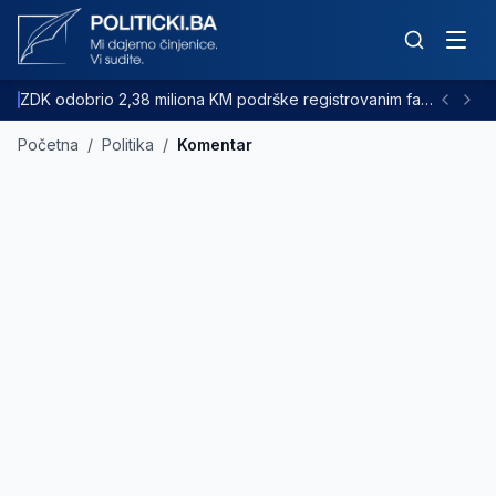
ZDK odobrio 2,38 miliona KM podrške registrovanim farmama goveda
Početna
/
Politika
/
Komentar