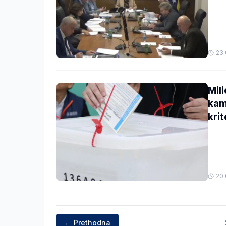
23.
Mil
kam
krit
20.
← Prethodna