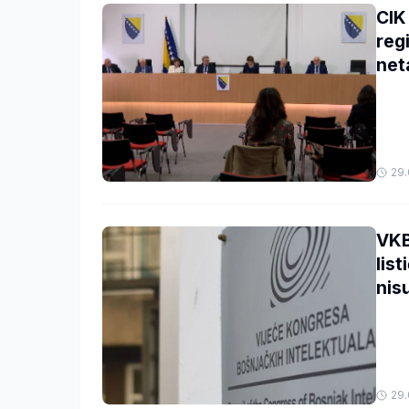
CIK
reg
net
29.
VKB
lis
nis
29.