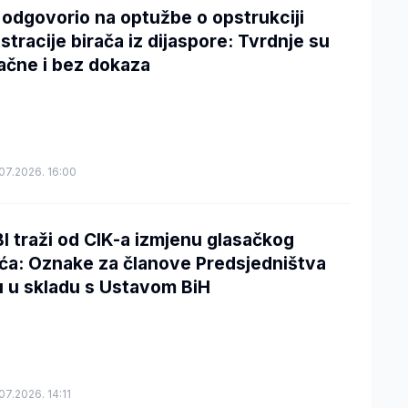
 odgovorio na optužbe o opstrukciji
istracije birača iz dijaspore: Tvrdnje su
ačne i bez dokaza
07.2026. 16:00
I traži od CIK-a izmjenu glasačkog
tića: Oznake za članove Predsjedništva
u u skladu s Ustavom BiH
07.2026. 14:11