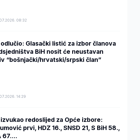
07.2026. 08:32
 odlučio: Glasački listić za izbor članova
dsjedništva BiH nosit će neustavan
iv “bošnjački/hrvatski/srpski član”
07.2026. 14:29
 izvukao redoslijed za Opće izbore:
umović prvi, HDZ 16., SNSD 21, S BiH 58.,
 67....