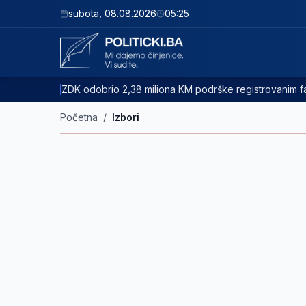
subota
,
08.08.2026
05:25
ZDK odobrio 2,38 miliona KM podrške registrovanim
Početna
/
Izbori