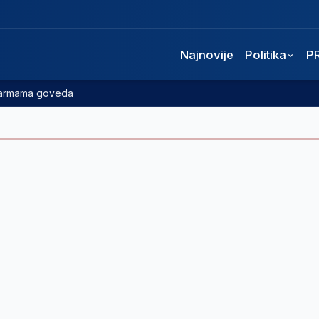
Najnovije
Politika
P
 farmama goveda