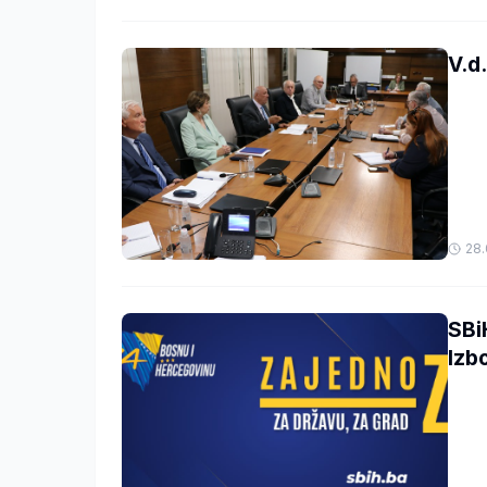
V.d
28.
SBi
Izb