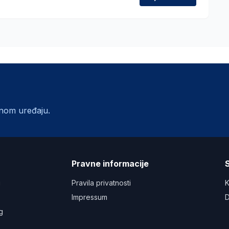
lnom uređaju.
a
Pravne informacije
S
u
Pravila privatnosti
K
Impressum
D
g