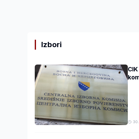
Izbori
CIK
kom
30.