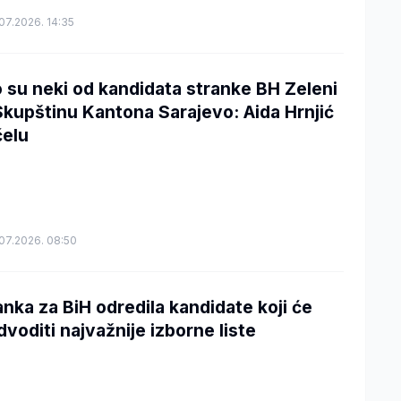
07.2026. 14:35
 su neki od kandidata stranke BH Zeleni
Skupštinu Kantona Sarajevo: Aida Hrnjić
čelu
07.2026. 08:50
anka za BiH odredila kandidate koji će
dvoditi najvažnije izborne liste