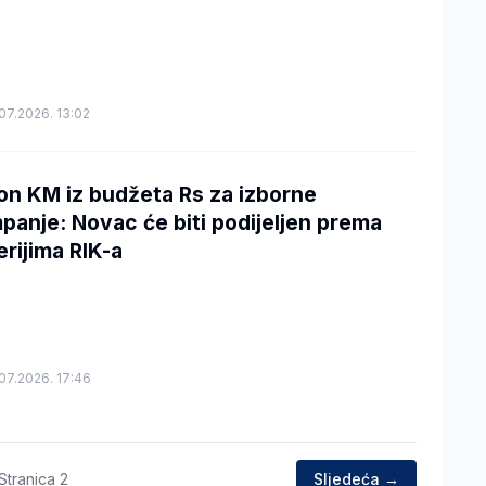
07.2026. 13:02
ion KM iz budžeta Rs za izborne
panje: Novac će biti podijeljen prema
erijima RIK-a
07.2026. 17:46
Stranica
2
Sljedeća →