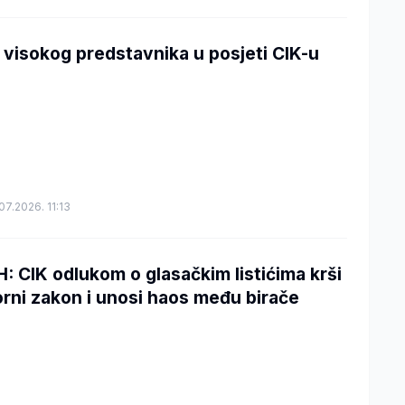
. visokog predstavnika u posjeti CIK-u
07.2026. 11:13
H: CIK odlukom o glasačkim listićima krši
orni zakon i unosi haos među birače