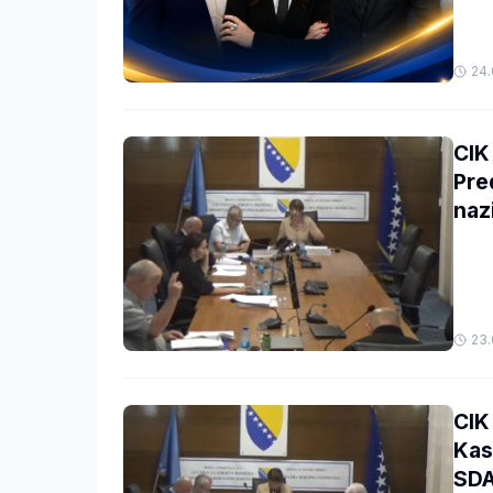
24.
CIK
Pre
naz
23.
CIK
Kas
SDA