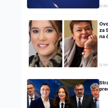
26.
Ovo
za 
na 
24.
Str
pre