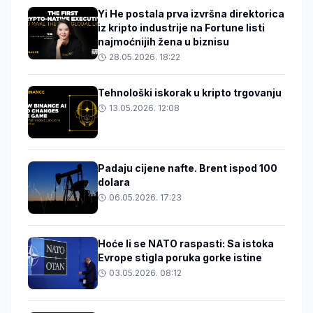
Yi He postala prva izvršna direktorica
iz kripto industrije na Fortune listi
najmoćnijih žena u biznisu
28.05.2026. 18:22
Tehnološki iskorak u kripto trgovanju
13.05.2026. 12:08
Padaju cijene nafte. Brent ispod 100
dolara
06.05.2026. 17:23
Hoće li se NATO raspasti: Sa istoka
Evrope stigla poruka gorke istine
03.05.2026. 08:12