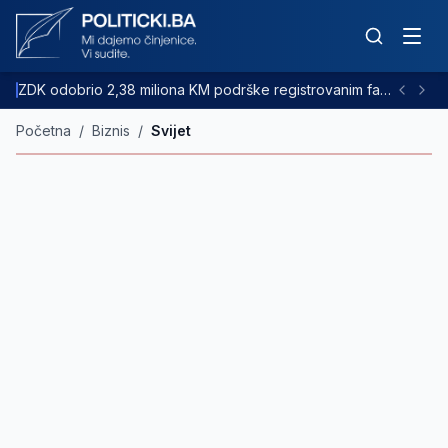
ZDK odobrio 2,38 miliona KM podrške registrovanim farmama goveda
Početna
/
Biznis
/
Svijet