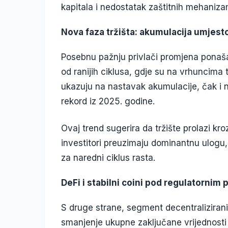
kapitala i nedostatak zaštitnih mehaniza
Nova faza tržišta: akumulacija umjest
Posebnu pažnju privlači promjena ponaša
od ranijih ciklusa, gdje su na vrhuncima t
ukazuju na nastavak akumulacije, čak i
rekord iz 2025. godine.
Ovaj trend sugerira da tržište prolazi kroz
investitori preuzimaju dominantnu ulogu, 
za naredni ciklus rasta.
DeFi i stabilni coini pod regulatornim 
S druge strane, segment decentraliziranih 
smanjenje ukupne zaključane vrijednosti