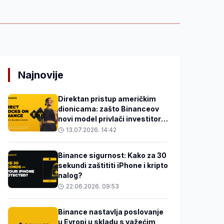
Najnovije
Direktan pristup američkim
dionicama: zašto Binanceov
novi model privlači investitore
s tržišta u razvoju
13.07.2026. 14:42
Binance sigurnost: Kako za 30
sekundi zaštititi iPhone i kripto
nalog?
22.06.2026. 09:53
Binance nastavlja poslovanje
u Evropi u skladu s važećim