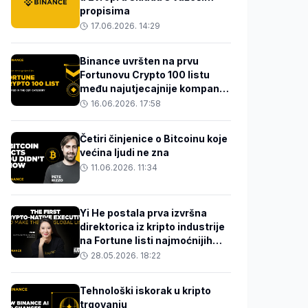
propisima
17.06.2026. 14:29
Binance uvršten na prvu
Fortunovu Crypto 100 listu
među najutjecajnije kompanije
koje oblikuju budućnost
16.06.2026. 17:58
digitalne imovine
Četiri činjenice o Bitcoinu koje
većina ljudi ne zna
11.06.2026. 11:34
Yi He postala prva izvršna
direktorica iz kripto industrije
na Fortune listi najmoćnijih
žena u biznisu
28.05.2026. 18:22
Tehnološki iskorak u kripto
trgovanju