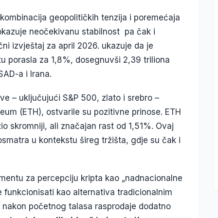
 kombinacija geopolitičkih tenzija i poremećaja
okazuje neočekivanu stabilnost pa čak i
ni izvještaj za april 2026. ukazuje da je
rtu porasla za 1,8%, dosegnuvši 2,39 triliona
SAD-a i Irana.
ove – uključujući S&P 500, zlato i srebro –
reum (ETH), ostvarile su pozitivne prinose. ETH
io skromniji, ali značajan rast od 1,51%. Ovaj
smatra u kontekstu šireg tržišta, gdje su čak i
momentu za percepciju kripta kao „nadnacionalne
funkcionisati kao alternativa tradicionalnim
k nakon početnog talasa rasprodaje dodatno