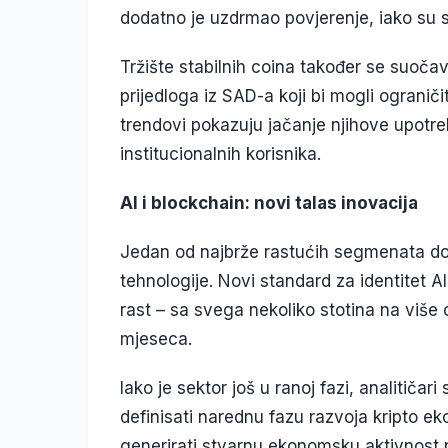
dodatno je uzdrmao povjerenje, iako su si
Tržište stabilnih coina također se suoča
prijedloga iz SAD-a koji bi mogli ogranič
trendovi pokazuju jačanje njihove upotr
institucionalnih korisnika.
AI i blockchain: novi talas inovacija
Jedan od najbrže rastućih segmenata dola
tehnologije. Novi standard za identitet A
rast – sa svega nekoliko stotina na viš
mjeseca.
Iako je sektor još u ranoj fazi, analitiča
definisati narednu fazu razvoja kripto e
generirati stvarnu ekonomsku aktivnost 