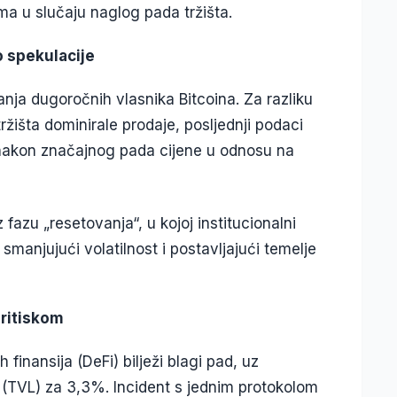
ma u slučaju naglog pada tržišta.
o spekulacije
nja dugoročnih vlasnika Bitcoina. Za razliku
ržišta dominirale prodaje, posljednji podaci
 nakon značajnog pada cijene u odnosu na
 fazu „resetovanja“, u kojoj institucionalni
smanjujući volatilnost i postavljajući temelje
pritiskom
finansija (DeFi) bilježi blagi pad, uz
 (TVL) za 3,3%. Incident s jednim protokolom