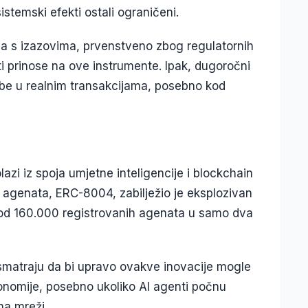
stemski efekti ostali ograničeni.
va s izazovima, prvenstveno zbog regulatornih
iti prinose na ove instrumente. Ipak, dugoročni
ebe u realnim transakcijama, posebno kod
zi iz spoja umjetne inteligencije i blockchain
I agenata, ERC-8004, zabilježio je eksplozivan
e od 160.000 registrovanih agenata u samo dva
ri smatraju da bi upravo ovakve inovacije mogle
konomije, posebno ukoliko AI agenti počnu
na mreži.