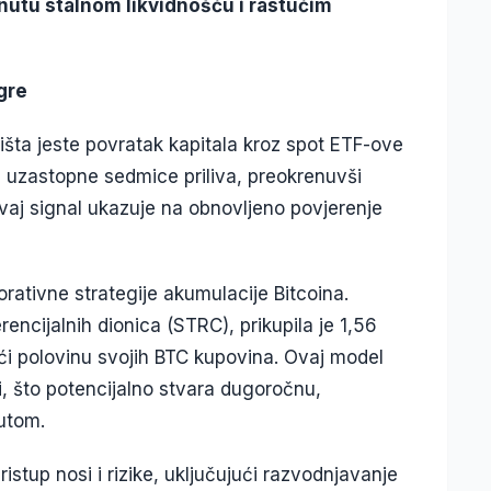
nutu stalnom likvidnošću i rastućim
igre
ržišta jeste povratak kapitala kroz spot ETF-ove
tiri uzastopne sedmice priliva, preokrenuvši
vaj signal ukazuje na obnovljeno povjerenje
rativne strategije akumulacije Bitcoina.
encijalnih dionica (STRC), prikupila je 1,56
ući polovinu svojih BTC kupovina. Ovaj model
eri, što potencijalno stvara dugoročnu,
utom.
istup nosi i rizike, uključujući razvodnjavanje