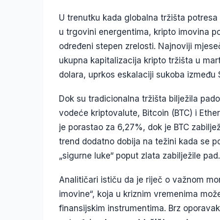
U trenutku kada globalna tržišta potresa
u trgovini energentima, kripto imovina p
određeni stepen zrelosti. Najnoviji mjeseč
ukupna kapitalizacija kripto tržišta u ma
dolara, uprkos eskalaciji sukoba između 
Dok su tradicionalna tržišta bilježila pad
vodeće kriptovalute, Bitcoin (BTC) i Ethe
je porastao za 6,27%, dok je BTC zabiljež
trend dodatno dobija na težini kada se po
„sigurne luke“ poput zlata zabilježile pad.
Analitičari ističu da je riječ o važnom 
imovine“, koja u kriznim vremenima može 
finansijskim instrumentima. Brz oporava