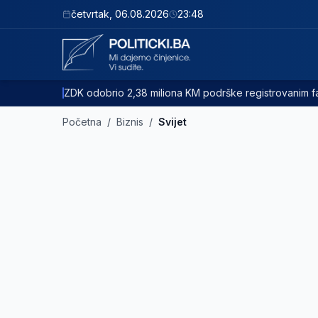
četvrtak
,
06.08.2026
23:48
ZDK odobrio 2,38 miliona KM podrške registrovanim
Početna
/
Biznis
/
Svijet