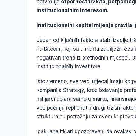
potvrđuje
otpornost tržišta, potpomog
institucionalnim interesom.
Institucionalni kapital mijenja pravila 
Jedan od ključnih faktora stabilizacije t
na Bitcoin, koji su u martu zabilježili če
negativan trend iz prethodnih mjeseci. O
institucionalnih investitora.
Istovremeno, sve veći utjecaj imaju korpo
Kompanija Strategy, kroz izdavanje prefer
milijardi dolara samo u martu, finansiraj
već počinju replicirati i drugi tržišni akt
strukturalnu potražnju za ovom kriptoval
Ipak, analitičari upozoravaju da ovakav pr