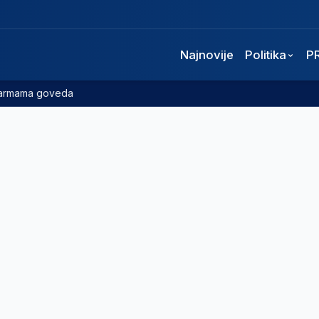
Najnovije
Politika
P
 farmama goveda