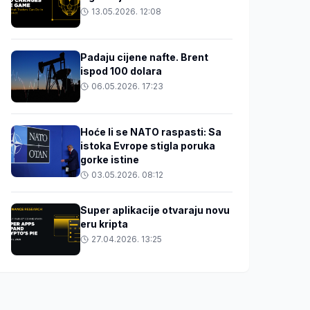
13.05.2026. 12:08
Padaju cijene nafte. Brent
ispod 100 dolara
06.05.2026. 17:23
Hoće li se NATO raspasti: Sa
istoka Evrope stigla poruka
gorke istine
03.05.2026. 08:12
Super aplikacije otvaraju novu
eru kripta
27.04.2026. 13:25