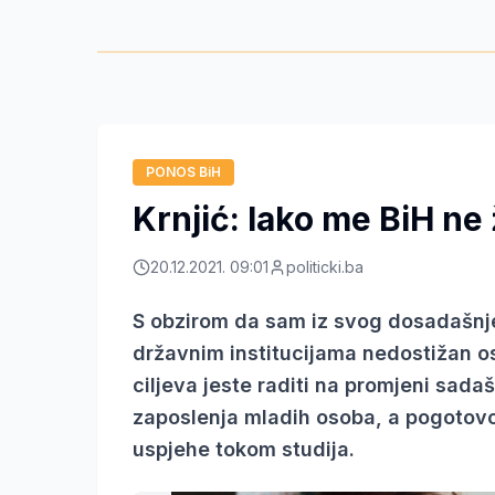
PONOS BiH
Krnjić: Iako me BiH ne ž
20.12.2021. 09:01
politicki.ba
S obzirom da sam iz svog dosadašnje
državnim institucijama nedostižan o
ciljeva jeste raditi na promjeni sada
zaposlenja mladih osoba, a pogotov
uspjehe tokom studija.