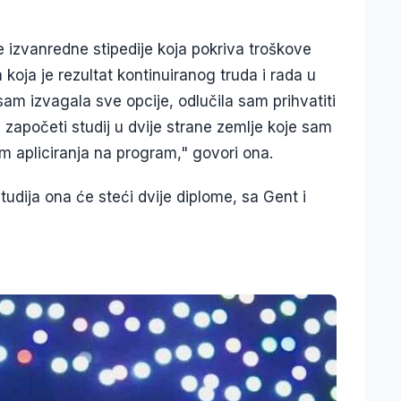
 izvanredne stipedije koja pokriva troškove
 koja je rezultat kontinuiranog truda i rada u
am izvagala sve opcije, odlučila sam prihvatiti
započeti studij u dvije strane zemlje koje sam
om apliciranja na program," govori ona.
dija ona će steći dvije diplome, sa Gent i