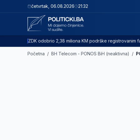
četvrtak
,
06.08.2026
21:32
ZDK odobrio 2,38 miliona KM podrške registrovanim
Početna
/
BH Telecom - PONOS BiH (neaktivna)
/
P