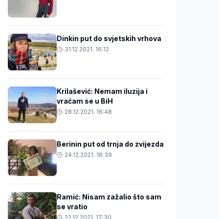
Dinkin put do svjetskih vrhova
31.12.2021. 16:12
Krilašević: Nemam iluzija i
vraćam se u BiH
28.12.2021. 16:48
Berinin put od trnja do zvijezda
24.12.2021. 16:39
Ramić: Nisam zažalio što sam
se vratio
22.12.2021. 17:30