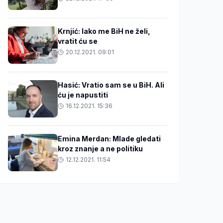
Krnjić: Iako me BiH ne želi,
vratit ću se
20.12.2021. 09:01
Hasić: Vratio sam se u BiH. Ali
ću je napustiti
16.12.2021. 15:36
Emina Merdan: Mlade gledati
kroz znanje a ne politiku
12.12.2021. 11:54