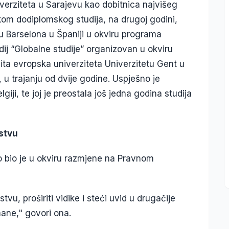
niverziteta u Sarajevu kao dobitnica najvišeg
kom dodiplomskog studija, na drugoj godini,
u Barselona u Španiji u okviru programa
ij “Globalne studije” organizovan u okviru
a evropska univerziteta Univerzitetu Gent u
, u trajanju od dvije godine. Uspješno je
iji, te joj je preostala još jedna godina studija
nstvu
vo bio je u okviru razmjene na Pravnom
tvu, proširiti vidike i steći uvid u drugačije
ane," govori ona.