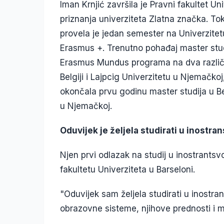
Iman Krnjić završila je Pravni fakultet U
priznanja univerziteta Zlatna značka. To
provela je jedan semester na Univerzitet
Erasmus +. Trenutno pohađaj master stud
Erasmus Mundus programa na dva različit
Belgiji i Lajpcig Univerzitetu u Njemačkoj
okončala prvu godinu master studija u Belg
u Njemačkoj.
Oduvijek je željela studirati u inostra
Njen prvi odlazak na studij u inostrants
fakultetu Univerziteta u Barseloni.
"Oduvijek sam željela studirati u inostrans
obrazovne sisteme, njihove prednosti i m