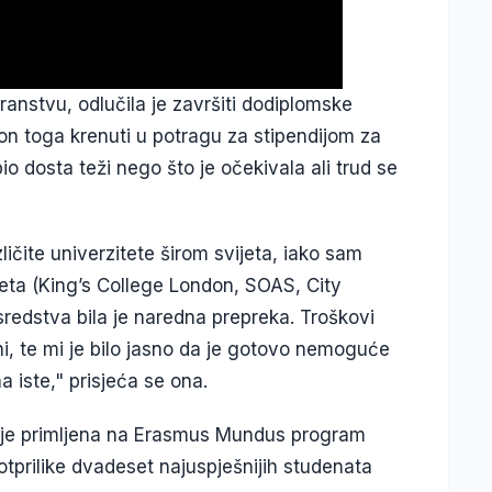
anstvu, odlučila je završiti dodiplomske
kon toga krenuti u potragu za stipendijom za
 bio dosta teži nego što je očekivala ali trud se
ličite univerzitete širom svijeta, iako sam
teta (King’s College London, SOAS, City
sredstva bila je naredna prepreka. Troškovi
i, te mi je bilo jasno da je gotovo nemoguće
a iste," prisjeća se ona.
 je primljena na Erasmus Mundus program
 otprilike dvadeset najuspješnijih studenata