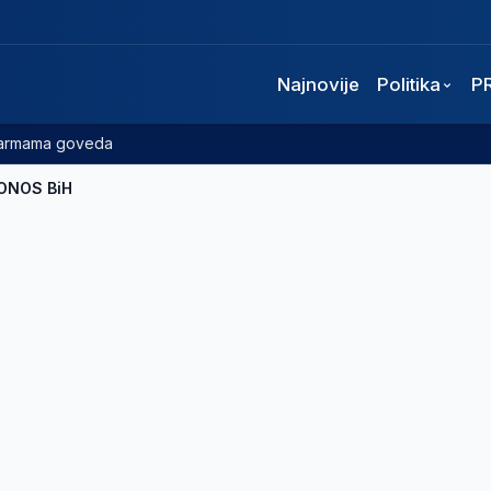
Najnovije
Politika
P
 farmama goveda
ONOS BiH