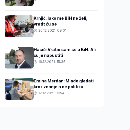
Krnjić: Iako me BiH ne želi,
vratit ću se
20.12.2021. 09:01
Hasić: Vratio sam se u BiH. Ali
ću je napustiti
16.12.2021. 15:36
Emina Merdan: Mlade gledati
kroz znanje a ne politiku
12.12.2021. 11:54