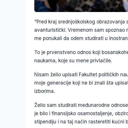
"Pred kraj srednjoškolskog obrazovanja
avanturistički. Vremenom sam spoznao raz
me ponukali da odem studirati u inostra
To je prvenstveno odnos koji bosansko
naukama, koje su mene privlačile.
Nisam želio upisati Fakultet političkih nau
moje generacije koji ne bi znali šta upisat
izborima.
Želio sam studirati međunarodne odnose n
je bilo i finansijsko osamostaljenje, obzi
stipendiju i na taj način rasteretiti kućni