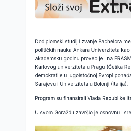
Dodiplomski studij i zvanje Bachelora m
političkih nauka Ankara Univerziteta kao
akademsku godinu proveo je i na ERASM
Karlovog univerziteta u Pragu (Češka Repu
demokratije u jugoistočnoj Evropi pohađ
Sarajevu i Univerziteta u Bolonji (Italija).
Program su finansirali Vlada Republike Ita
U svom Goraždu završio je osnovnu i sre