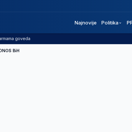
Najnovije
Politika
P
 farmama goveda
ONOS BiH