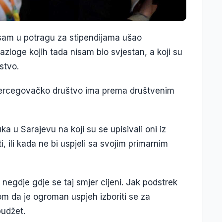
 sam u potragu za stipendijama ušao
loge kojih tada nisam bio svjestan, a koji su
nstvo.
hercegovačko društvo ima prema društvenim
ka u Sarajevu na koji su se upisivali oni iz
i, ili kada ne bi uspjeli sa svojim primarnim
egdje gdje se taj smjer cijeni. Jak podstrek
rom da je ogroman uspjeh izboriti se za
 budžet.