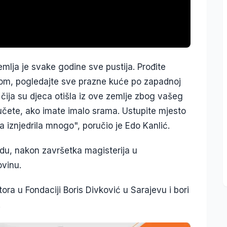
lja je svake godine sve pustija. Prođite
om, pogledajte sve prazne kuće po zapadnoj
 čija su djeca otišla iz ove zemlje zbog vašeg
vučete, ako imate imalo srama. Ustupite mjesto
 iznjedrila mnogo", poručio je Edo Kanlić.
du, nakon završetka magisterija u
ovinu.
ora u Fondaciji Boris Divković u Sarajevu i bori
.