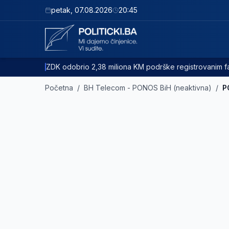
petak
,
07.08.2026
20:45
ZDK odobrio 2,38 miliona KM podrške registrovanim
Početna
/
BH Telecom - PONOS BiH (neaktivna)
/
P