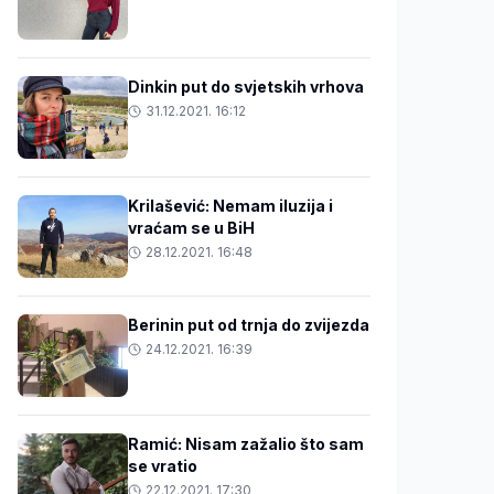
Dinkin put do svjetskih vrhova
31.12.2021. 16:12
Krilašević: Nemam iluzija i
vraćam se u BiH
28.12.2021. 16:48
Berinin put od trnja do zvijezda
24.12.2021. 16:39
Ramić: Nisam zažalio što sam
se vratio
22.12.2021. 17:30