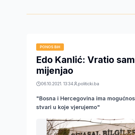
PONOS BiH
Edo Kanlić: Vratio sam 
mijenjao
06.10.2021. 13:34
politicki.ba
"Bosna i Hercegovina ima mogućnost
stvari u koje vjerujemo"