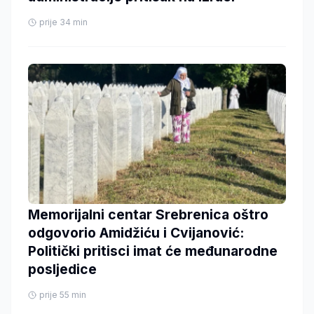
prije 34 min
Memorijalni centar Srebrenica oštro
odgovorio Amidžiću i Cvijanović:
Politički pritisci imat će međunarodne
posljedice
prije 55 min