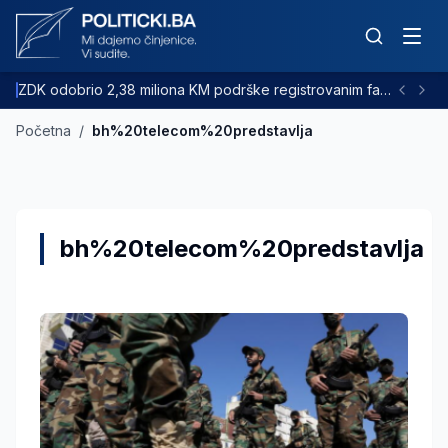
ZDK odobrio 2,38 miliona KM podrške registrovanim farmama goveda
Početna
/
bh%20telecom%20predstavlja
bh%20telecom%20predstavlja