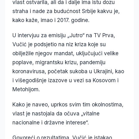
vlast ostvarila, ali da i dalje ima istu dozu
straha i nade za budućnost Srbije kakvu je,
kako kaže, imao i 2017. godine.
U intervjuu za emisiju „Jutro“ na TV Prva,
Vučić je podsjetio na niz kriza koje su
obilježile njegov mandat, uključujući velike
poplave, migrantsku krizu, pandemiju
koronavirusa, početak sukoba u Ukrajini, kao
i višegodišnje izazove u vezi sa Kosovom i
Metohijom.
Kako je naveo, uprkos svim tim okolnostima,
vlast je nastojala da očuva „vitalne
nacionalne i državne interese“.
Govoreći o rezultatima, Vučić je istakao