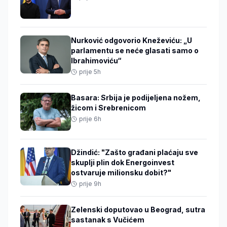
Nurković odgovorio Kneževiću: „U
parlamentu se neće glasati samo o
Ibrahimoviću“
prije 5h
Basara: Srbija je podijeljena nožem,
žicom i Srebrenicom
prije 6h
Džindić: "Zašto građani plaćaju sve
skuplji plin dok Energoinvest
ostvaruje milionsku dobit?"
prije 9h
Zelenski doputovao u Beograd, sutra
sastanak s Vučićem