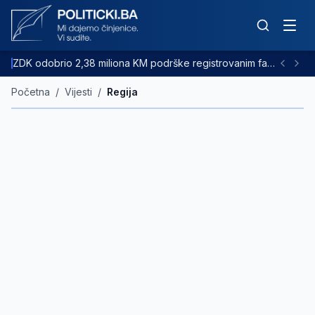
ZDK odobrio 2,38 miliona KM podrške registrovanim farmama goveda
Početna
/
Vijesti
/
Regija