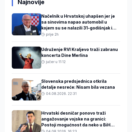
Najnovije
Načelnik u Hrvatskoj uhapšen jer je
sa sinovima napao automobil u
kojem su se nalazili 31-godišnjak i
beba
prije 2h
Udruženje RVI Kraljevo traži zabranu
koncerta Dine Merlina
jučer u 11:12
Slovenska predsjednica otkrila
detalje nesreće: Nisam bila vezana
04.08.2026. 22:31
Hrvatski desničar ponovo traži
angažovanje vojske na granici:
Postoji mogućnost da neko u BiH
zakuha stvari
04.08.2026. 16:23