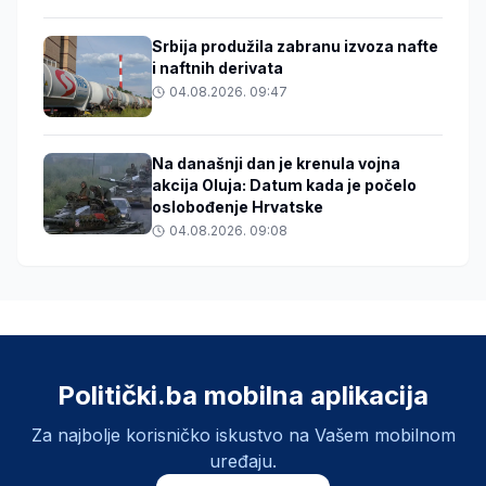
Srbija produžila zabranu izvoza nafte
i naftnih derivata
04.08.2026. 09:47
Na današnji dan je krenula vojna
akcija Oluja: Datum kada je počelo
oslobođenje Hrvatske
04.08.2026. 09:08
Politički.ba mobilna aplikacija
Za najbolje korisničko iskustvo na Vašem mobilnom
uređaju.