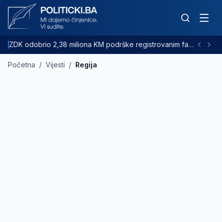
ZDK odobrio 2,38 miliona KM podrške registrovanim farmama goveda
Početna
/
Vijesti
/
Regija