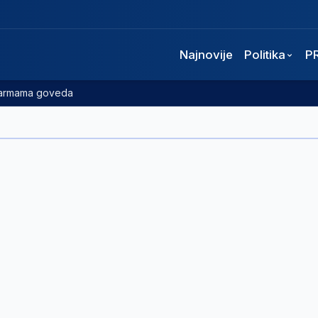
Najnovije
Politika
P
 farmama goveda