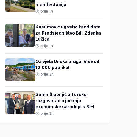
manifestacija
prije 1h
Kasumović ugostio kandidata
za Predsjedništvo BiH Zdenka
Lučića
prije 1h
Oživjela Unska pruga. Više od
10.000 putnika!
prije 2h
Samir Šibonjić u Turskoj
razgovarao o jačanju
ekonomske saradnje s BiH
prije 2h