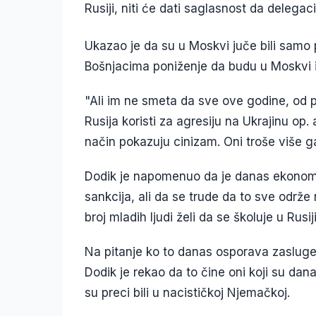
Rusiji, niti će dati saglasnost da delega
Ukazao je da su u Moskvi juče bili samo 
Bošnjacima poniženje da budu u Moskvi 
"Ali im ne smeta da sve ove godine, od po
Rusija koristi za agresiju na Ukrajinu op. a
način pokazuju cinizam. Oni troše više g
Dodik je napomenuo da je danas ekonoms
sankcija, ali da se trude da to sve odr
broj mladih ljudi želi da se školuje u Rusiji
Na pitanje ko to danas osporava zaslug
Dodik je rekao da to čine oni koji su dan
su preci bili u nacističkoj Njemačkoj.