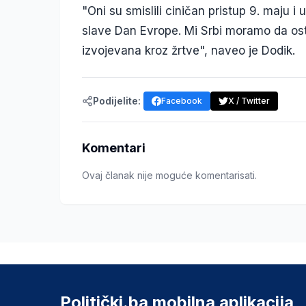
"Oni su smislili ciničan pristup 9. maju 
slave Dan Evrope. Mi Srbi moramo da osta
izvojevana kroz žrtve", naveo je Dodik.
Podijelite:
Facebook
X / Twitter
Komentari
Ovaj članak nije moguće komentarisati.
Politički.ba mobilna aplikacija