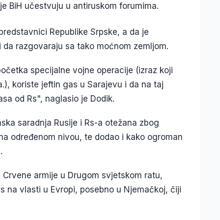
cije BiH učestvuju u antiruskom forumima.
predstavnici Republike Srpske, a da je
i da razgovaraju sa tako moćnom zemljom.
četka specijalne vojne operacije (izraz koji
.), koriste jeftin gas u Sarajevu i da na taj
asa od Rs", naglasio je Dodik.
ka saradnja Rusije i Rs-a otežana zbog
že na određenom nivou, te dodao i kako ogroman
.
e Crvene armije u Drugom svjetskom ratu,
as na vlasti u Evropi, posebno u Njemačkoj, čiji