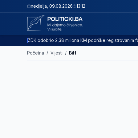
nedjelja
,
09.08.2026
13:12
ZDK odobrio 2,38 miliona KM podrške registrovanim
Početna
/
Vijesti
/
BiH