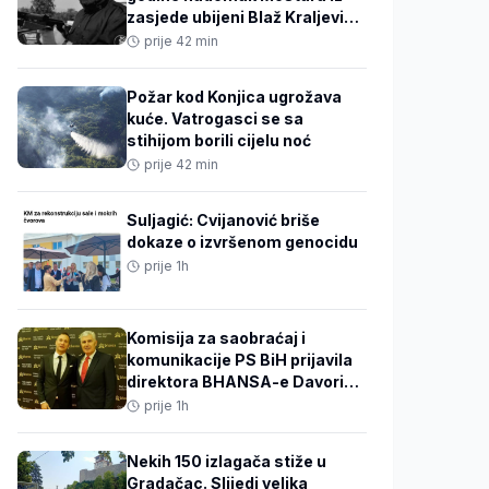
zasjede ubijeni Blaž Kraljević i
osam pripadnika HOS-a
prije 42 min
Požar kod Konjica ugrožava
kuće. Vatrogasci se sa
stihijom borili cijelu noć
prije 42 min
Suljagić: Cvijanović briše
dokaze o izvršenom genocidu
prije 1h
Komisija za saobraćaj i
komunikacije PS BiH prijavila
direktora BHANSA-e Davorina
Primorca i njegovog zamjenika
prije 1h
Tužilaštvu BiH
Nekih 150 izlagača stiže u
Gradačac. Slijedi velika