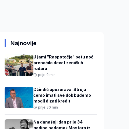
Najnovije
U jami "Raspotočje" petu noć
prenoćilo devet zeničkih
rudara
prije 9 min
Džindić upozorava: Struju
ćemo imati sve dok budemo
mogli dizati kredit
prije 30 min
Na današnji dan prije 34
godine nadomak Mostara iz