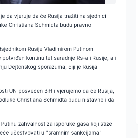
 da vjeruje da će Rusija tražiti na sjednici
luke Christiana Schmidta budu pravno
edsjednikom Rusije Vladimirom Putinom
potvrđen kontinuitet saradnje Rs-a i Rusije, ali
anju Dejtonskog sporazuma, čiji je Rusija
osti UN posvećen BiH i vjerujemo da će Rusija,
 odluke Christiana Schmidta budu ništavne i da
 Putinu zahvalnost za isporuke gasa koji stiže
 neće učestvovati u "sramnim sankcijama"