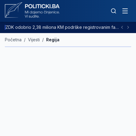
ZDK odobrio 2,38 miliona KM podrške registrovanim farmama goveda
Početna
/
Vijesti
/
Regija