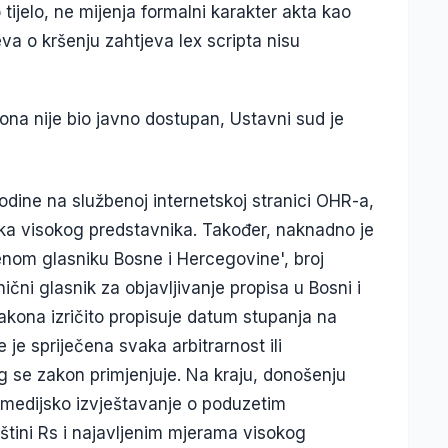
tijelo, ne mijenja formalni karakter akta kao
a o kršenju zahtjeva lex scripta nisu
ona nije bio javno dostupan, Ustavni sud je
godine na službenoj internetskoj stranici OHR-a,
luka visokog predstavnika. Također, naknadno je
enom glasniku Bosne i Hercegovine', broj
nični glasnik za objavljivanje propisa u Bosni i
Zakona izričito propisuje datum stupanja na
 je spriječena svaka arbitrarnost ili
 se zakon primjenjuje. Na kraju, donošenju
 medijsko izvještavanje o poduzetim
ini Rs i najavljenim mjerama visokog