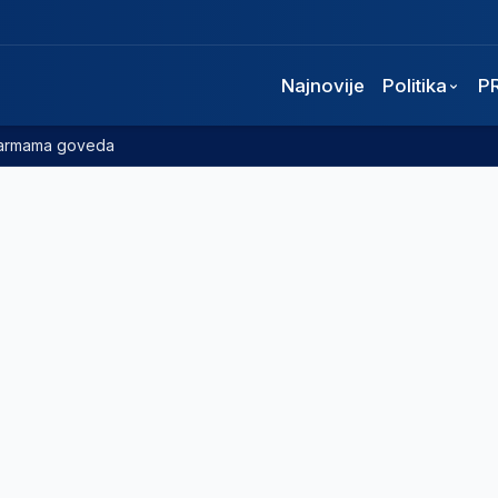
Najnovije
Politika
P
 farmama goveda