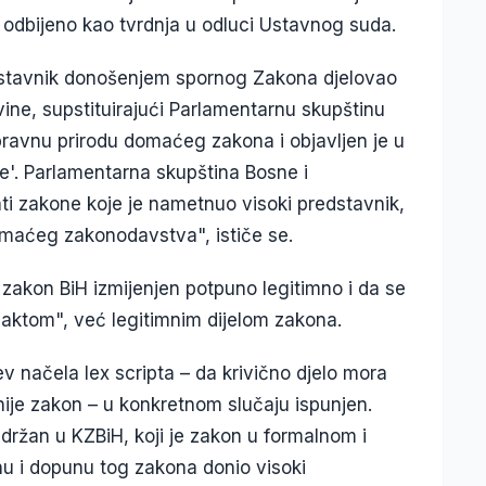
je odbijeno kao tvrdnja u odluci Ustavnog suda.
edstavnik donošenjem spornog Zakona djelovao
ne, supstituirajući Parlamentarnu skupštinu
ravnu prirodu domaćeg zakona i objavljen je u
'. Parlamentarna skupština Bosne i
ti zakone koje je nametnuo visoki predstavnik,
omaćeg zakonodavstva", ističe se.
 zakon BiH izmijenjen potpuno legitimno i da se
aktom", već legitimnim dijelom zakona.
v načela lex scripta – da krivično djelo mora
nije zakon – u konkretnom slučaju ispunjen.
držan u KZBiH, koji je zakon u formalnom i
nu i dopunu tog zakona donio visoki