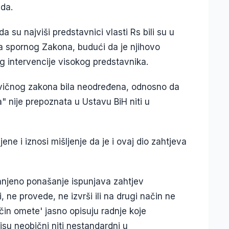
uda.
 su najviši predstavnici vlasti Rs bili su u
a spornog Zakona, budući da je njihovo
log intervencije visokog predstavnika.
rivičnog zakona bila neodređena, odnosno da
" nije prepoznata u Ustavu BiH niti u
ene i iznosi mišljenje da je i ovaj dio zahtjeva
anjeno ponašanje ispunjava zahtjev
 ne provede, ne izvrši ili na drugi način ne
ačin omete' jasno opisuju radnje koje
nisu neobični niti nestandardni u