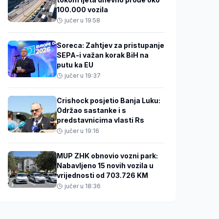
100.000 vozila
jučer u 19:58
Soreca: Zahtjev za pristupanje
SEPA-i važan korak BiH na
putu ka EU
jučer u 19:37
Crishock posjetio Banja Luku:
Održao sastanke i s
predstavnicima vlasti Rs
jučer u 19:16
MUP ZHK obnovio vozni park:
Nabavljeno 15 novih vozila u
vrijednosti od 703.726 KM
jučer u 18:36