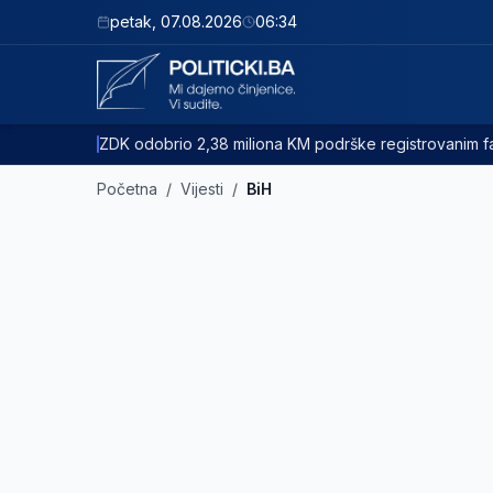
petak
,
07.08.2026
06:34
ZDK odobrio 2,38 miliona KM podrške registrovanim
Početna
/
Vijesti
/
BiH