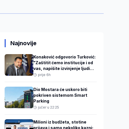
Najnovije
Konaković odgovorio Turković:
"Zaštitit ćemo institucije i od
vas, napišite izvinjenje ljudima
u DKP mreži"
prije 6h
Dio Mostara će uskoro biti
pokriven sistemom Smart
Parking
jučer u 22:25
Milioni iz budžeta, stotine
prijava i samo nekoliko kazni: