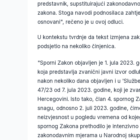
predstavnik, supstituirajući zakonodavno 
zakona. Stoga navodi podnosilaca zahtjev
osnovani", rečeno je u ovoj odluci.
U kontekstu tvrdnje da tekst izmjena zak
podsjetio na nekoliko činjenica.
"Sporni Zakon objavljen je 1. jula 2023. 
koja predstavlja zvanični javni izvor od
nakon nekoliko dana objavljen i u 'Služb
47/23 od 7. jula 2023. godine, koji je zva
Hercegovini. Isto tako, član 4. spornog 
snagu, odnosno 2. juli 2023. godine, čime
neizvjesnost u pogledu vremena od kojeg
spornog Zakona prethodilo je intenzivno
zakonodavnim mjerama u Narodnoj skupšt