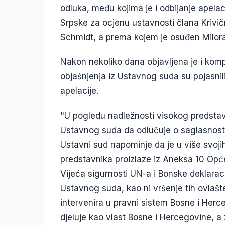
odluka, među kojima je i odbijanje apela
Srpske za ocjenu ustavnosti člana Krivič
Schmidt, a prema kojem je osuđen Milor
Nakon nekoliko dana objavljena je i ko
objašnjenja iz Ustavnog suda su pojasnil
apelacije.
"U pogledu nadležnosti visokog predstav
Ustavnog suda da odlučuje o saglasnost
Ustavni sud napominje da je u više svoji
predstavnika proizlaze iz Aneksa 10 Opć
Vijeća sigurnosti UN-a i Bonske deklaraci
Ustavnog suda, kao ni vršenje tih ovlašt
intervenira u pravni sistem Bosne i Herce
djeluje kao vlast Bosne i Hercegovine, a