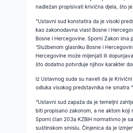
nadležan propisivati krivična djela, što 
"Ustavni sud konstatira da je visoki pr
kao zakonodavna vlast Bosne i Hercegovi
Bosne i Hercegovine. Sporni Zakon ima p
'Službenom glasniku Bosne i Hercegovine
Hercegovine može mijenjati ili dopunjava
što dodatno potvrđuje njihov karakter d
Iz Ustavnog suda su naveli da je Krivični
odluka visokog predstavnika ne smatra "
"Ustavni sud zapaža da je temeljni zahtje
biti propisano zakonom, a ne aktom koji 
Sporni član 203a KZBiH normativno je sa
suštinskom smislu. Činjenica da je izmje