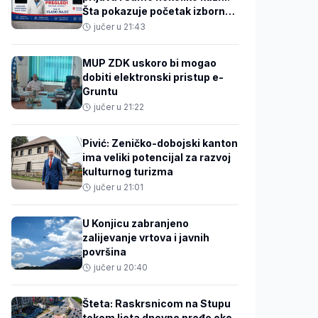
Šta pokazuje početak izborne
kampanje?
jučer u 21:43
MUP ZDK uskoro bi mogao
dobiti elektronski pristup e-
Gruntu
jučer u 21:22
Pivić: Zeničko-dobojski kanton
ima veliki potencijal za razvoj
kulturnog turizma
jučer u 21:01
U Konjicu zabranjeno
zalijevanje vrtova i javnih
površina
jučer u 20:40
Šteta: Raskrsnicom na Stupu
tokom ljeta dnevno prođe oko