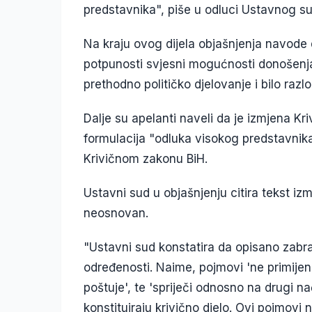
predstavnika", piše u odluci Ustavnog s
Na kraju ovog dijela objašnjenja navode da
potpunosti svjesni mogućnosti donošenj
prethodno političko djelovanje i bilo raz
Dalje su apelanti naveli da je izmjena K
formulacija "odluka visokog predstavnika
Krivičnom zakonu BiH.
Ustavni sud u objašnjenju citira tekst izmj
neosnovan.
"Ustavni sud konstatira da opisano zabr
određenosti. Naime, pojmovi 'ne primijeni,
poštuje', te 'spriječi odnosno na drugi n
konstituiraju krivično djelo. Ovi pojmovi 