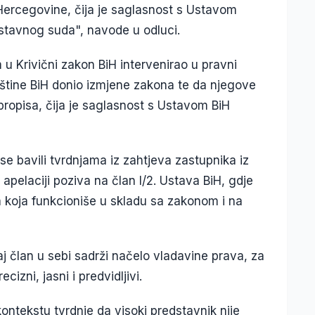
Hercegovine, čija je saglasnost s Ustavom
stavnog suda", navode u odluci.
m u Krivični zakon BiH intervenirao u pravni
štine BiH donio izmjene zakona te da njegove
ropisa, čija je saglasnost s Ustavom BiH
e bavili tvrdnjama iz zahtjeva zastupnika iz
pelaciji poziva na član I/2. Ustava BiH, gdje
 koja funkcioniše u skladu sa zakonom i na
 član u sebi sadrži načelo vladavine prava, za
cizni, jasni i predvidljivi.
kontekstu tvrdnje da visoki predstavnik nije