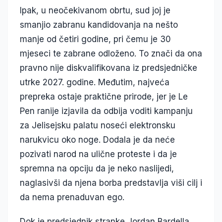
Ipak, u neočekivanom obrtu, sud joj je
smanjio zabranu kandidovanja na nešto
manje od četiri godine, pri čemu je 30
mjeseci te zabrane odloženo. To znači da ona
pravno nije diskvalifikovana iz predsjedničke
utrke 2027. godine. Međutim, najveća
prepreka ostaje praktične prirode, jer je Le
Pen ranije izjavila da odbija voditi kampanju
za Jelisejsku palatu noseći elektronsku
narukvicu oko noge. Dodala je da neće
pozivati narod na ulične proteste i da je
spremna na opciju da je neko naslijedi,
naglasivši da njena borba predstavlja viši cilj i
da nema prenaduvan ego.
Dok je predsjednik stranke Jordan Bardella