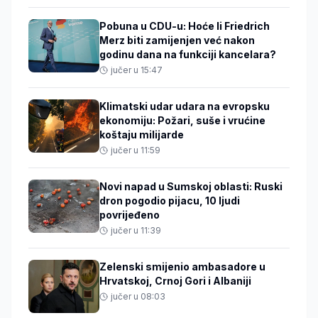
Pobuna u CDU-u: Hoće li Friedrich
Merz biti zamijenjen već nakon
godinu dana na funkciji kancelara?
jučer u 15:47
Klimatski udar udara na evropsku
ekonomiju: Požari, suše i vrućine
koštaju milijarde
jučer u 11:59
Novi napad u Sumskoj oblasti: Ruski
dron pogodio pijacu, 10 ljudi
povrijeđeno
jučer u 11:39
Zelenski smijenio ambasadore u
Hrvatskoj, Crnoj Gori i Albaniji
jučer u 08:03