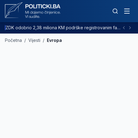
ZDK odobrio 2,38 miliona KM podrške registrovanim farmama goveda
Početna
/
Vijesti
/
Evropa