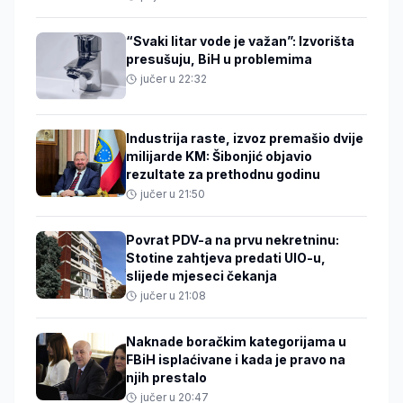
“Svaki litar vode je važan”: Izvorišta
presušuju, BiH u problemima
jučer u 22:32
Industrija raste, izvoz premašio dvije
milijarde KM: Šibonjić objavio
rezultate za prethodnu godinu
jučer u 21:50
Povrat PDV-a na prvu nekretninu:
Stotine zahtjeva predati UIO-u,
slijede mjeseci čekanja
jučer u 21:08
Naknade boračkim kategorijama u
FBiH isplaćivane i kada je pravo na
njih prestalo
jučer u 20:47