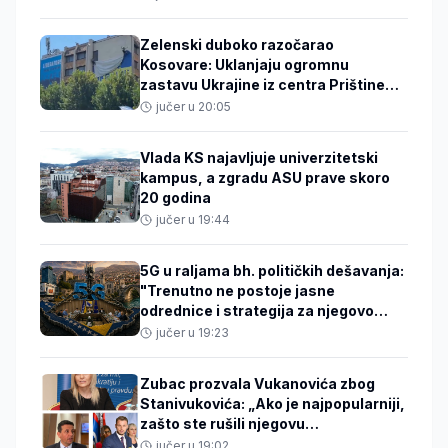
Zelenski duboko razočarao
Kosovare: Uklanjaju ogromnu
zastavu Ukrajine iz centra Prištine
koja je tu od 2022. godine
jučer u 20:05
Vlada KS najavljuje univerzitetski
kampus, a zgradu ASU prave skoro
20 godina
jučer u 19:44
5G u raljama bh. političkih dešavanja:
"Trenutno ne postoje jasne
odrednice i strategija za njegovo
uvođenje"
jučer u 19:23
Zubac prozvala Vukanovića zbog
Stanivukovića: „Ako je najpopularniji,
zašto ste rušili njegovu
kandidaturu?“
jučer u 19:02