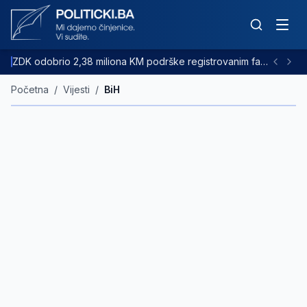
ZDK odobrio 2,38 miliona KM podrške registrovanim farmama goveda
Početna
/
Vijesti
/
BiH