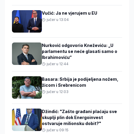
Vučić: Ja ne vjerujem u EU
jučer u 13:04
Nurković odgovorio Kneževiću: „U
parlamentu se neće glasati samo o
Ibrahimoviću“
jučer u 12:44
Basara: Srbija je podijeljena nožem,
žicom i Srebrenicom
jučer u 12:03
Džindić: "Zašto građani plaćaju sve
skuplji plin dok Energoinvest
ostvaruje milionsku dobit?"
jučer u 09:15