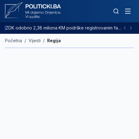
ZDK odobrio 2,38 miliona KM podrške registrovanim farmama goveda
Početna
/
Vijesti
/
Regija