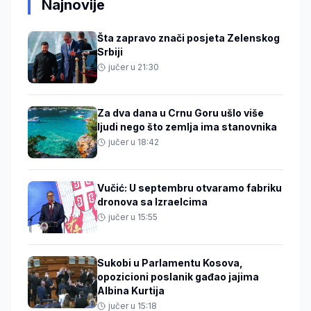
Najnovije
Šta zapravo znači posjeta Zelenskog
Srbiji
jučer u 21:30
Za dva dana u Crnu Goru ušlo više
ljudi nego što zemlja ima stanovnika
jučer u 18:42
Vučić: U septembru otvaramo fabriku
dronova sa Izraelcima
jučer u 15:55
Sukobi u Parlamentu Kosova,
opozicioni poslanik gađao jajima
Albina Kurtija
jučer u 15:18