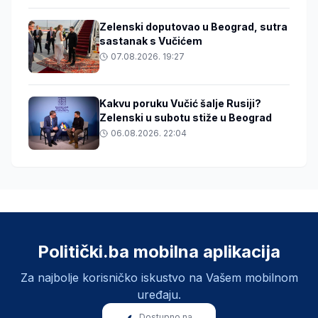
Zelenski doputovao u Beograd, sutra
sastanak s Vučićem
07.08.2026. 19:27
Kakvu poruku Vučić šalje Rusiji?
Zelenski u subotu stiže u Beograd
06.08.2026. 22:04
Politički.ba mobilna aplikacija
Za najbolje korisničko iskustvo na Vašem mobilnom
uređaju.
Dostupno na