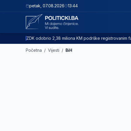
petak
,
07.08.2026
13:44
ZDK odobrio 2,38 miliona KM podrške registrovanim
Početna
/
Vijesti
/
BiH