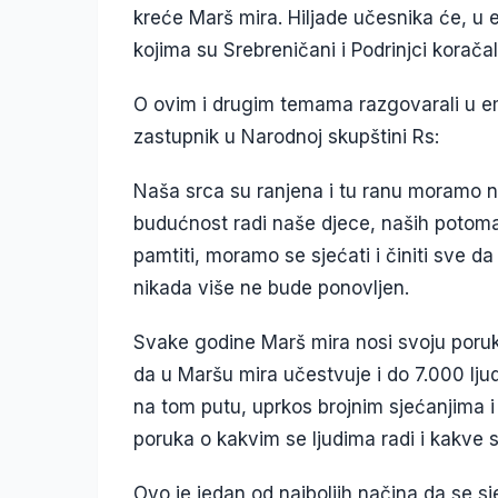
kreće Marš mira. Hiljade učesnika će, u
kojima su Srebreničani i Podrinjci koračali
O ovim i drugim temama razgovarali u emi
zastupnik u Narodnoj skupštini Rs:
Naša srca su ranjena i tu ranu moramo nos
budućnost radi naše djece, naših poto
pamtiti, moramo se sjećati i činiti sve
nikada više ne bude ponovljen.
Svake godine Marš mira nosi svoju poruku
da u Maršu mira učestvuje i do 7.000 lju
na tom putu, uprkos brojnim sjećanjima 
poruka o kakvim se ljudima radi i kakve s
Ovo je jedan od najboljih načina da se 