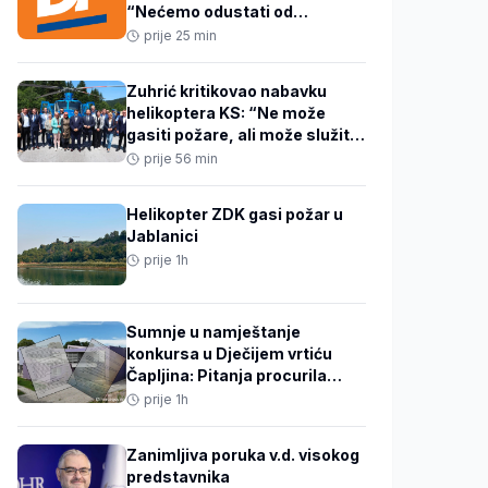
“Nećemo odustati od
građanske države”
prije 25 min
Zuhrić kritikovao nabavku
helikoptera KS: “Ne može
gasiti požare, ali može služiti
za predizborno slikanje”
prije 56 min
Helikopter ZDK gasi požar u
Jablanici
prije 1h
Sumnje u namještanje
konkursa u Dječijem vrtiću
Čapljina: Pitanja procurila
devet dana prije testa?
prije 1h
Zanimljiva poruka v.d. visokog
predstavnika