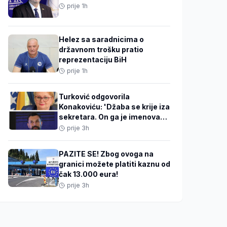
prije 1h
Helez sa saradnicima o
državnom trošku pratio
reprezentaciju BiH
prije 1h
Turković odgovorila
Konakoviću: 'Džaba se krije iza
sekretara. On ga je imenovao i
ovlastio!'
prije 3h
PAZITE SE! Zbog ovoga na
granici možete platiti kaznu od
čak 13.000 eura!
prije 3h