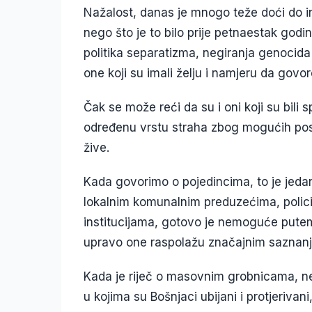
Nažalost, danas je mnogo teže doći do 
nego što je to bilo prije petnaestak godin
politika separatizma, negiranja genocida 
one koji su imali želju i namjeru da govo
Čak se može reći da su i oni koji su bili 
određenu vrstu straha zbog mogućih posl
žive.
Kada govorimo o pojedincima, to je jedan
lokalnim komunalnim preduzećima, policiji
institucijama, gotovo je nemoguće putem 
upravo one raspolažu značajnim saznanj
Kada je riječ o masovnim grobnicama, n
u kojima su Bošnjaci ubijani i protjeriva