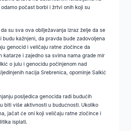
 odamo počast borbi i žrtvi onih koji su
da su sva ova obilježavanja izraz želje da se
ci budu kažnjeni, da pravda bude zadovoljena
u genocid i veličaju ratne zločince da
 katarze i zajedno sa svima nama grade mir
lkić o julu i genocidu počinjenom nad
Ujedinjenih nacija Srebrenica, opominje Salkić
janju posljedica genocida radi budućih
biti više aktivnosti u budućnosti. Ukoliko
, jačat će oni koji veličaju ratne zločince i
tika isplati.