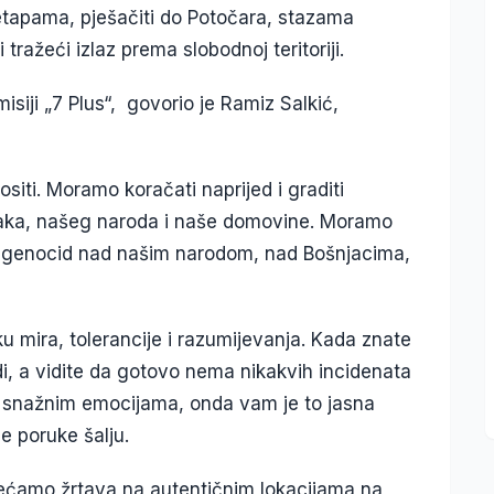
 etapama, pješačiti do Potočara, stazama
 tražeći izlaz prema slobodnoj teritoriji.
siji „7 Plus“, govorio je Ramiz Salkić,
iti. Moramo koračati naprijed i graditi
maka, našeg naroda i naše domovine. Moramo
 da genocid nad našim narodom, nad Bošnjacima,
 mira, tolerancije i razumijevanja. Kada znate
di, a vidite da gotovo nema nikakvih incidenata
i snažnim emocijama, onda vam je to jasna
e poruke šalju.
sjećamo žrtava na autentičnim lokacijama na