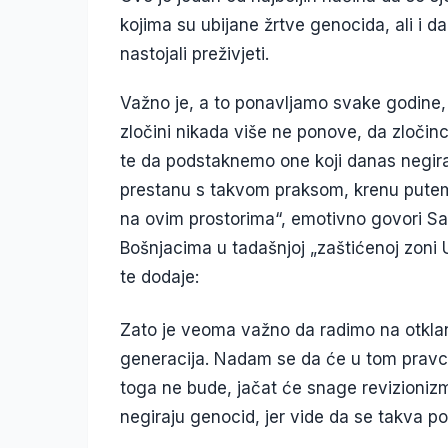
kojima su ubijane žrtve genocida, ali i da
nastojali preživjeti.
Važno je, a to ponavljamo svake godine, 
zločini nikada više ne ponove, da zločin
te da podstaknemo one koji danas negiraj
prestanu s takvom praksom, krenu putem
na ovim prostorima
“, emotivno govori Sa
Bošnjacima u tadašnjoj „zaštićenoj zoni 
te dodaje:
Zato je veoma važno da radimo na otklan
generacija. Nadam se da će u tom pravcu 
toga ne bude, jačat će snage revizionizma
negiraju genocid, jer vide da se takva poli