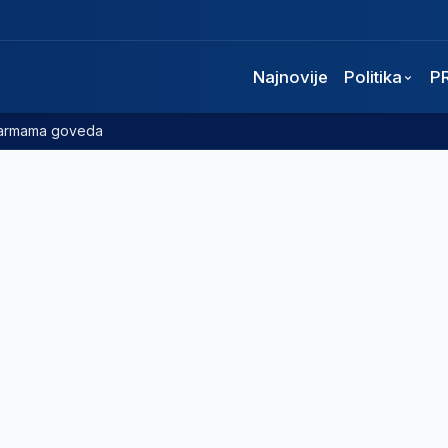
Najnovije
Politika
P
 farmama goveda